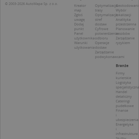
© 2003-2026 AutoMapa Sp. z o.o.
Kreator
Optymalizacja
Geokodowani
CookieScriptConsent
1 rok 1 miesiąc
Ten
CookieScript
map
trasy
Wybór
jes
.targeo.pl
Zgłoś
Optymalizacja
lokalizacji
prz
uwagę
stref
Analityka
Coo
Dodaj
dostaw
przestrzenna
Scr
punkt
Cyfrowe
Planowanie
zap
Panel
potwierdzenie
zasobów
pre
użytkownika
odbioru
Zarządzanie
dot
Warunki
Operacje
ryzykiem
zg
uży
użytkowania
dostaw
pli
Zarządzanie
to 
podwykonawcami
aby
coo
Branże
Scr
Firmy
dzi
pop
kurierskie
Logistyka
U
.targeo.pl
1 rok
specjalistyczn
Handel
kloc
.www.targeo.pl
1 rok
detaliczny
Cateringi
pudełkowe
Finanse
i
ubezpieczenia
Energetyka
Nazwa
Provider
/
Domena
i
infrastruktura
Provider
/
Okres
Nazwa
Opis
CrossDomainCookieScriptConsent_35
.crossdomain.cookie-
Służby
Domena
przechowywania