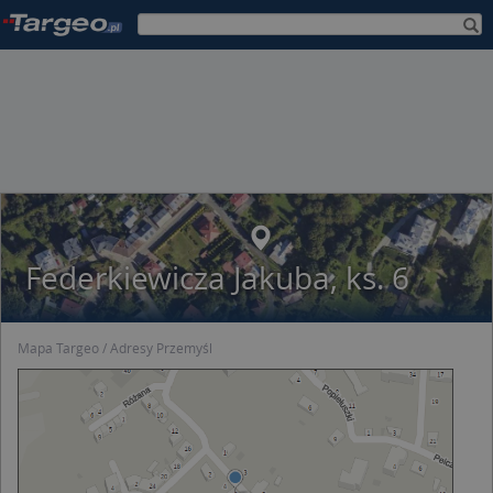
Federkiewicza Jakuba, ks. 6
Mapa Targeo
Adresy Przemyśl