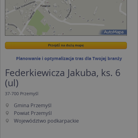
Przejdź na dużą mapę
Wstaw tę mapkę na swoją stronę
Przejdź na dużą mapę
Kreatorze map Targeo
Planowanie i optymalizacja tras dla Twojej branży
Federkiewicza Jakuba, ks. 6
(ul)
37-700
Przemyśl
Gmina Przemyśl
Powiat Przemyśl
Województwo podkarpackie