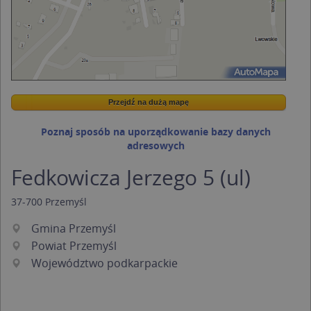
Przejdź na dużą mapę
Wstaw tę mapkę na swoją stronę
Przejdź na dużą mapę
Kreatorze map Targeo
Poznaj sposób na uporządkowanie bazy danych
adresowych
Fedkowicza Jerzego 5 (ul)
37-700
Przemyśl
Gmina Przemyśl
Powiat Przemyśl
Województwo podkarpackie