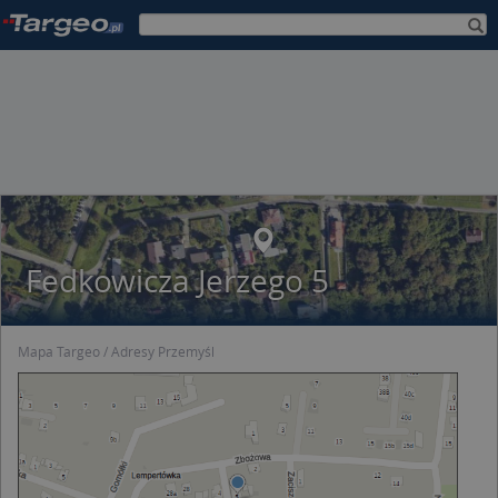
Fedkowicza Jerzego 5
Mapa Targeo
Adresy Przemyśl