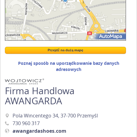
Przejdź na dużą mapę
Wstaw tę mapkę na swoją stronę
Przejdź na dużą mapę
Kreatorze map Targeo
Poznaj sposób na uporządkowanie bazy danych
adresowych
Firma Handlowa
AWANGARDA
Pola Wincentego 34, 37-700 Przemyśl
730 960 317
awangardashoes.com