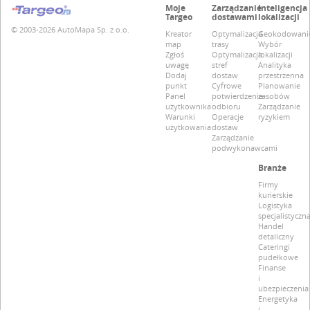
Moje
Zarządzanie
Inteligencja
Targeo
dostawami
lokalizacji
© 2003-2026 AutoMapa Sp. z o.o.
Kreator
Optymalizacja
Geokodowani
map
trasy
Wybór
Zgłoś
Optymalizacja
lokalizacji
uwagę
stref
Analityka
Dodaj
dostaw
przestrzenna
punkt
Cyfrowe
Planowanie
Panel
potwierdzenie
zasobów
użytkownika
odbioru
Zarządzanie
Warunki
Operacje
ryzykiem
użytkowania
dostaw
Zarządzanie
podwykonawcami
Branże
Firmy
kurierskie
Logistyka
specjalistyczn
Handel
detaliczny
Cateringi
pudełkowe
Finanse
i
ubezpieczenia
Energetyka
i