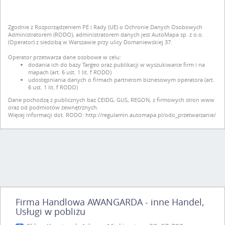
Zgodnie z Rozporządzeniem PE i Rady (UE) o Ochronie Danych Osobowych
Administratorem (RODO), administratorem danych jest AutoMapa sp. z o.o.
(Operator) z siedzibą w Warszawie przy ulicy Domaniewskiej 37.
Operator przetwarza dane osobowe w celu:
dodania ich do bazy Targeo oraz publikacji w wyszukiwarce firm i na
mapach (art. 6 ust. 1 lit. f RODO)
udostępniania danych o firmach partnerom biznesowym operatora (art.
6 ust. 1 lit. f RODO)
Dane pochodzą z publicznych baz CEIDG, GUS, REGON, z firmowych stron www
oraz od podmiotów zewnętrznych.
Więcej informacji dot. RODO:
http://regulamin.automapa.pl/odo_przetwarzanie/
Firma Handlowa AWANGARDA - inne Handel,
Usługi w pobliżu