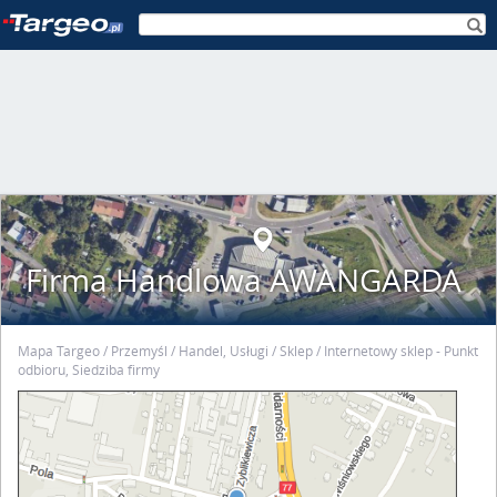
Firma Handlowa AWANGARDA
Mapa Targeo
Przemyśl
Handel, Usługi
Sklep
Internetowy sklep - Punkt
odbioru, Siedziba firmy