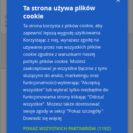
mapach (art. 6 ust. 1 lit. f RODO)
udostępniania danych o firmach partnerom biznesowym operatora (art.
Ta strona używa plików
6 ust. 1 lit. f RODO)
cookie
Dane pochodzą z publicznych baz CEIDG, GUS, REGON, z firmowych stron www
oraz od podmiotów zewnętrznych.
Ta strona korzysta z plików cookie, aby
Więcej informacji dot. RODO:
http://regulamin.automapa.pl/odo_przetwarzanie/
zapewnić lepszą wygodę użytkowania.
Korzystając z niej, wyrażasz zgodę na
używanie przez nas wszystkich plików
cookie zgodnie z warunkami naszej
polityki plików cookie. Możesz
zaakceptować je wszystkie (łącznie z tymi
służącymi do analiz, marketingu oraz
Firma Hotelarsko-Gastronomiczna Oaza mgr
Inż.Grażyna Biestek - inne Przemysł, Firmy w
funkcjonalności) wybierając "Akceptuj
pobliżu
wszystkie" lub wybrać tylko niezbędne do
funkcjonowania strony klikając "Odrzuć
Colosseum Paweł Silkowski, ul. Mickiewicza 32, 87-200
Wąbrzeźno
wszystkie". Możesz także dostosować
Przedsiębiorstwo Handlowo Usługowo Produkcyjne
swoje zgody w sekcji "Pokaż szczegóły".
Olbi Bieliński Andrzej Olszewski Aleksander, 1 Maja 30,
Dowiedz się więcej
87-200 Wąbrzeźno
Agent Ubezpieczeniowy Szewczyk Romuald, ul.
POKAŻ WSZYSTKICH PARTNERÓW
(1192)
Sportowa 3/21, 87-200 Wąbrzeźno