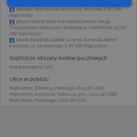
Danuta i Mieczysław Lamparscy, Toruńska 2, 87-200
Wąbrzeźno
Niezbędne
Wydajność
Targetowanie
Janusz Gwiżdż Jano-Trak Gwiżdż Janusz Usługi
Transportowo-Medyczne i Budowlane, Chełmińska 16, 87-
Funkcjonalność
Niesklasyfikowane
200 Wąbrzeźno
Marek Rumiński Zakład Stolarski Rumiński Marek
Niezbędne pliki cookie umożliwiają korzystanie z
podstawowych funkcji strony internetowej, takich
Rumiński, ul. Żeromskiego 3, 87-200 Wąbrzeźno
jak logowanie użytkownika i zarządzanie kontem.
Bez niezbędnych plików cookie nie można
Najbliższe obszary kodów pocztowych
prawidłowo korzystać ze strony internetowej.
Kod pocztowy 87-200
Provider
/
Okres
Nazwa
Opi
Domena
przechowywania
Ulice w pobliżu
APPSESSID
.targeo.pl
Sesja
Wąbrzeźno, Żołnierza Polskiego, Ulica (87-200)
CookieScriptConsent
1 rok 1 miesiąc
Ten
CookieScript
Wąbrzeźno, Kościuszki Tadeusza, gen., Ulica (87-200)
jes
.targeo.pl
prz
Wąbrzeźno, Pułaskiego, Ulica (87-200)
Coo
Scr
zap
pre
dot
zg
uży
pli