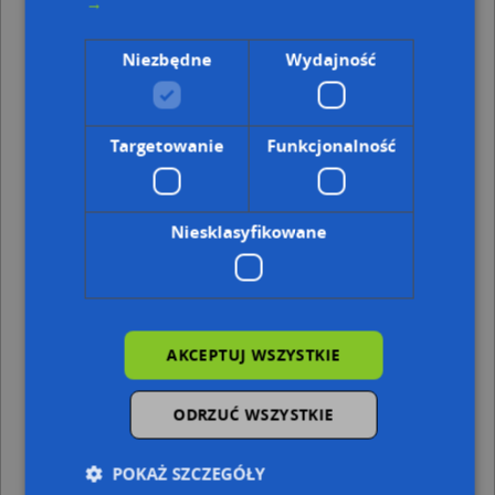
→
Adresy w pobliżu
Niezbędne
Wydajność
Wąbrzeźno, Mickiewicza Adama 15, Ulica (87-200)
(→ 26
m)
Wąbrzeźno, Żołnierza Polskiego 6, Ulica (87-200)
(→ 29 m)
Wąbrzeźno, Żołnierza Polskiego 8, Ulica (87-200)
(→ 30 m)
Targetowanie
Funkcjonalność
Wąbrzeźno, Żołnierza Polskiego 4, Ulica (87-200)
(→ 32 m)
Wąbrzeźno, Żołnierza Polskiego 8b, Ulica (87-200)
(→ 34
m)
Wąbrzeźno, Żołnierza Polskiego 8a, Ulica (87-200)
(→ 39
Niesklasyfikowane
m)
Wąbrzeźno, Żołnierza Polskiego 1, Ulica (87-200)
(→ 40 m)
Wąbrzeźno, Żołnierza Polskiego 2a, Ulica (87-200)
(→ 41
m)
Wąbrzeźno, Mickiewicza Adama 17, Ulica (87-200)
(→ 78
AKCEPTUJ WSZYSTKIE
m)
Wąbrzeźno, Mickiewicza Adama 29, Ulica (87-200)
(→ 160
m)
ODRZUĆ WSZYSTKIE
Firma Hotelarsko-Gastronomiczna Oaza mgr
POKAŻ SZCZEGÓŁY
Inż.Grażyna Biestek - inne punkty w pobliżu