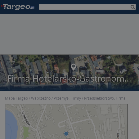
Firma Hotelarsko-Gastronomiczna Oaza mgr Inż.Grażyna Biestek
Mapa Targeo
Wąbrzeźno
Przemysł, Firmy
Przedsiębiorstwo, Firma