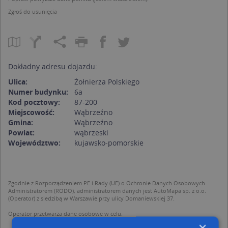
Zgłoś do usunięcia
Dokładny adresu dojazdu:
Ulica:
Żołnierza Polskiego
Numer budynku:
6a
Kod pocztowy:
87-200
Miejscowość:
Wąbrzeźno
Gmina:
Wąbrzeźno
Powiat:
wąbrzeski
Województwo:
kujawsko-pomorskie
Zgodnie z Rozporządzeniem PE i Rady (UE) o Ochronie Danych Osobowych
Administratorem (RODO), administratorem danych jest AutoMapa sp. z o.o.
(Operator) z siedzibą w Warszawie przy ulicy Domaniewskiej 37.
Operator przetwarza dane osobowe w celu:
dodania ich do bazy Targeo oraz publikacji w wyszukiwarce firm i na
×