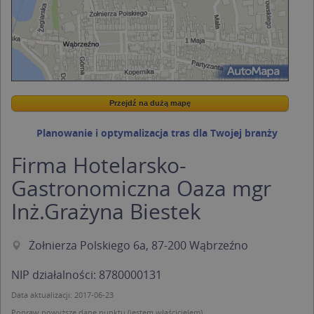
Przejdź na dużą mapę
Wstaw tę mapkę na swoją stronę
Przejdź na dużą mapę
Kreatorze map Targeo
Planowanie i optymalizacja tras dla Twojej branży
Firma Hotelarsko-
Gastronomiczna Oaza mgr
Inż.Grażyna Biestek
Żołnierza Polskiego 6a, 87-200 Wąbrzeźno
NIP działalności: 8780000131
Data aktualizacji: 2017-06-23
Popraw powyższe dane punktu (jestem właścicielem).