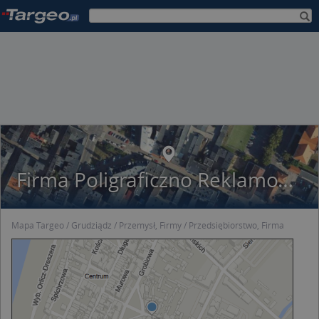
Firma Poligraficzno Reklamowa FORMAT Krystian Fiałkowski
Mapa Targeo
Grudziądz
Przemysł, Firmy
Przedsiębiorstwo, Firma