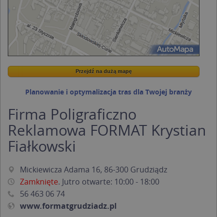
Przejdź na dużą mapę
Wstaw tę mapkę na swoją stronę
Przejdź na dużą mapę
Kreatorze map Targeo
Planowanie i optymalizacja tras dla Twojej branży
Firma Poligraficzno
Reklamowa FORMAT Krystian
Fiałkowski
Mickiewicza Adama 16, 86-300 Grudziądz
Zamknięte
. Jutro otwarte: 10:00 - 18:00
56 463 06 74
www.formatgrudziadz.pl