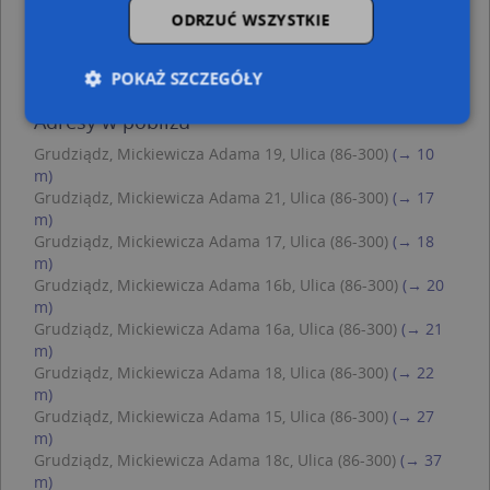
Handel Obwoźny, ul. Sienkiewicza 5, 86-300 Grudziądz
ODRZUĆ WSZYSTKIE
Biuro Usług Podatkowych, Murowa 59, 86-300
Grudziądz
POKAŻ SZCZEGÓŁY
Trafostacja, Murowa 71, 86-300 Grudziądz
Adresy w pobliżu
Grudziądz, Mickiewicza Adama 19, Ulica (86-300)
(→ 10
Niezbędne
Wydajność
Targetowanie
m)
Grudziądz, Mickiewicza Adama 21, Ulica (86-300)
(→ 17
Funkcjonalność
Niesklasyfikowane
m)
Grudziądz, Mickiewicza Adama 17, Ulica (86-300)
(→ 18
Niezbędne pliki cookie umożliwiają korzystanie z
podstawowych funkcji strony internetowej, takich
m)
jak logowanie użytkownika i zarządzanie kontem.
Grudziądz, Mickiewicza Adama 16b, Ulica (86-300)
(→ 20
Bez niezbędnych plików cookie nie można
m)
prawidłowo korzystać ze strony internetowej.
Grudziądz, Mickiewicza Adama 16a, Ulica (86-300)
(→ 21
Provider
/
Okres
m)
Nazwa
Opi
Domena
przechowywania
Grudziądz, Mickiewicza Adama 18, Ulica (86-300)
(→ 22
APPSESSID
.targeo.pl
Sesja
m)
Grudziądz, Mickiewicza Adama 15, Ulica (86-300)
(→ 27
CookieScriptConsent
1 rok 1 miesiąc
Ten
CookieScript
m)
jes
.targeo.pl
prz
Grudziądz, Mickiewicza Adama 18c, Ulica (86-300)
(→ 37
Coo
m)
Scr