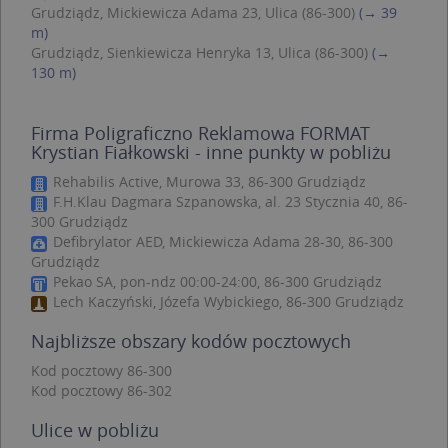
zap
Grudziądz, Mickiewicza Adama 23, Ulica (86-300)
(→ 39
pre
m)
dot
Grudziądz, Sienkiewicza Henryka 13, Ulica (86-300)
(→
zg
uży
130 m)
pli
to 
aby
coo
Firma Poligraficzno Reklamowa FORMAT
Scr
Krystian Fiałkowski - inne punkty w pobliżu
dzi
pop
Rehabilis Active, Murowa 33, 86-300 Grudziądz
U
.targeo.pl
1 rok
F.H.Klau Dagmara Szpanowska, al. 23 Stycznia 40, 86-
300 Grudziądz
kloc
.www.targeo.pl
1 rok
Defibrylator AED, Mickiewicza Adama 28-30, 86-300
Grudziądz
Pekao SA, pon-ndz 00:00-24:00, 86-300 Grudziądz
Lech Kaczyński, Józefa Wybickiego, 86-300 Grudziądz
Nazwa
Provider
/
Domena
Najbliższe obszary kodów pocztowych
Provider
/
Okres
Nazwa
Opis
CrossDomainCookieScriptConsent_35
.crossdomain.cookie-
Domena
przechowywania
Kod pocztowy 86-300
script.com
Kod pocztowy 86-302
_ga_DEEKR6C5LV
.targeo.pl
1 rok 1 miesiąc
Ten plik 
Provider
/
Okres
Nazwa
Opis
używany 
Domena
przechowywania
Google A
Ulice w pobliżu
do utrz
MUID
1 rok 3 tygodnie
Ten plik coo
Microsoft
stanu ses