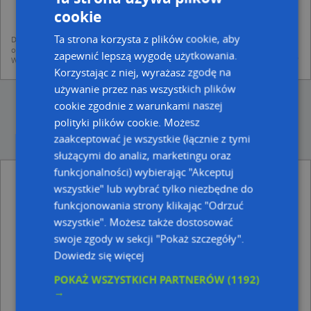
mapach (art. 6 ust. 1 lit. f RODO)
udostępniania danych o firmach partnerom biznesowym operatora (art.
cookie
6 ust. 1 lit. f RODO)
Ta strona korzysta z plików cookie, aby
Dane pochodzą z publicznych baz CEIDG, GUS, REGON, z firmowych stron www
oraz od podmiotów zewnętrznych.
zapewnić lepszą wygodę użytkowania.
Więcej informacji dot. RODO:
http://regulamin.automapa.pl/odo_przetwarzanie/
Korzystając z niej, wyrażasz zgodę na
używanie przez nas wszystkich plików
cookie zgodnie z warunkami naszej
polityki plików cookie. Możesz
zaakceptować je wszystkie (łącznie z tymi
służącymi do analiz, marketingu oraz
funkcjonalności) wybierając "Akceptuj
Firma Usługowo Handlowo Transportowa
wszystkie" lub wybrać tylko niezbędne do
Kagart Solak Piotr - inne Przemysł, Firmy w
funkcjonowania strony klikając "Odrzuć
pobliżu
wszystkie". Możesz także dostosować
Prywatna Specjalistyczna Praktyka Lekarska, ul. ks.
swoje zgody w sekcji "Pokaż szczegóły".
Stanisława Staszica 3, 38-400 Krosno
Dowiedz się więcej
Beata Skiba Zakład Leczenia Chorób Narządu Ruchu,
ul. ks. Stanisława Staszica 3, 38-400 Krosno
POKAŻ WSZYSTKICH PARTNERÓW
(1192)
Gabinet Lekarski Adolf Dziki, Lwowska 5, 38-400
→
Krosno