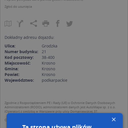
Zgłoś do usunięcia
Dokładny adresu dojazdu:
Ulica:
Grodzka
Numer budynku:
21
Kod pocztowy:
38-400
Miejscowość:
Krosno
Gmina:
Krosno
Powiat:
Krosno
Województwo:
podkarpackie
Zgodnie z Rozporządzeniem PE i Rady (UE) o Ochronie Danych Osobowych
Administratorem (RODO), administratorem danych jest AutoMapa sp. z o.o.
(Operator) z siedzibą w Warszawie przy ulicy Domaniewskiej 37.
×
Operator przetwarza dane osobowe w celu:
dodania ich do bazy Targeo oraz publikacji w wyszukiwarce firm i na
Ta strona używa plików