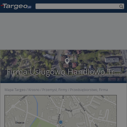
Firma Usługowo Handlowo Transportowa Kagart Solak Piotr
Mapa Targeo
Krosno
Przemysł, Firmy
Przedsiębiorstwo, Firma