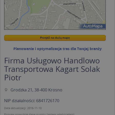
Przejdź na dużą mapę
Wstaw tę mapkę na swoją stronę
Przejdź na dużą mapę
Kreatorze map Targeo
Planowanie i optymalizacja tras dla Twojej branży
Firma Usługowo Handlowo
Transportowa Kagart Solak
Piotr
Grodzka 21, 38-400 Krosno
NIP działalności: 6841726170
Data aktualizacji: 2016-11-10
Popraw powyższe dane punktu (jestem właścicielem).