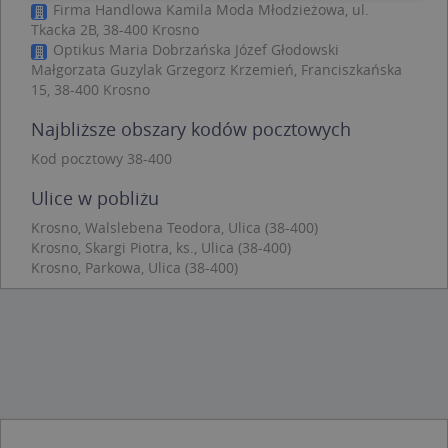
Firma Handlowa Kamila Moda Młodzieżowa, ul.
Tkacka 2B, 38-400 Krosno
Niezbędne
Wydajność
Targetowanie
Optikus Maria Dobrzańska Józef Głodowski
Funkcjonalność
Niesklasyfikowane
Małgorzata Guzylak Grzegorz Krzemień, Franciszkańska
15, 38-400 Krosno
Niezbędne pliki cookie umożliwiają korzystanie z
podstawowych funkcji strony internetowej, takich
Najbliższe obszary kodów pocztowych
jak logowanie użytkownika i zarządzanie kontem.
Bez niezbędnych plików cookie nie można
Kod pocztowy 38-400
prawidłowo korzystać ze strony internetowej.
Provider
/
Okres
Ulice w pobliżu
Nazwa
Opi
Domena
przechowywania
Krosno, Walslebena Teodora, Ulica (38-400)
APPSESSID
.targeo.pl
Sesja
Krosno, Skargi Piotra, ks., Ulica (38-400)
Krosno, Parkowa, Ulica (38-400)
CookieScriptConsent
1 rok 1 miesiąc
Ten
CookieScript
jes
.targeo.pl
prz
Coo
Scr
zap
pre
dot
zg
uży
pli
to 
aby