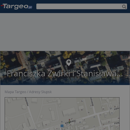
Franciszka Żwirki i Stanisława Wigury 2
Mapa Targeo
Adresy Słupsk