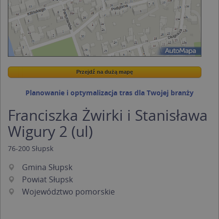
Przejdź na dużą mapę
Wstaw tę mapkę na swoją stronę
Przejdź na dużą mapę
Kreatorze map Targeo
Planowanie i optymalizacja tras dla Twojej branży
Franciszka Żwirki i Stanisława
Wigury 2 (ul)
76-200
Słupsk
Gmina Słupsk
Powiat Słupsk
Województwo pomorskie