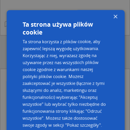
×
Ta strona używa plików
cookie
Ta strona korzysta z plików cookie, aby
zapewnić lepszą wygodę użytkowania.
Korzystając z niej, wyrażasz zgodę na
używanie przez nas wszystkich plików
cookie zgodnie z warunkami naszej
polityki plików cookie. Możesz
Ulice w pobliżu
zaakceptować je wszystkie (łącznie z tymi
służącymi do analiz, marketingu oraz
Słupsk, Franciszka Żwirki i Stanisława Wigury, Ulica (76-
funkcjonalności) wybierając "Akceptuj
200)
Słupsk, Kilińskiego Jana, płk., Ulica (76-200)
wszystkie" lub wybrać tylko niezbędne do
Słupsk, Podgórna, Ulica (76-200)
funkcjonowania strony klikając "Odrzuć
wszystkie". Możesz także dostosować
Najbliższe obszary kodów pocztowych
swoje zgody w sekcji "Pokaż szczegóły".
Kod pocztowy 76-200