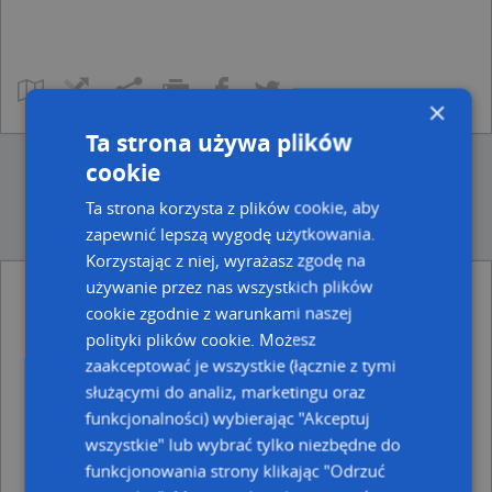
×
Ta strona używa plików
cookie
Ta strona korzysta z plików cookie, aby
zapewnić lepszą wygodę użytkowania.
Korzystając z niej, wyrażasz zgodę na
używanie przez nas wszystkich plików
Punkty w pobliżu
cookie zgodnie z warunkami naszej
Firma Usługowo, Targ Sienny 7, 80-806 Gdańsk
polityki plików cookie. Możesz
A & A, Targ Sienny 7, 80-806 Gdańsk
zaakceptować je wszystkie (łącznie z tymi
Euronet, ul. Targ Sienny 7, 80-806 Gdańsk
służącymi do analiz, marketingu oraz
Folkstar, ul. Targ Sienny 7,, 80-806 Gdańsk
Postój Taxi, Bogusławskiego Wojciecha 11, 80-818
funkcjonalności) wybierając "Akceptuj
Gdańsk
wszystkie" lub wybrać tylko niezbędne do
funkcjonowania strony klikając "Odrzuć