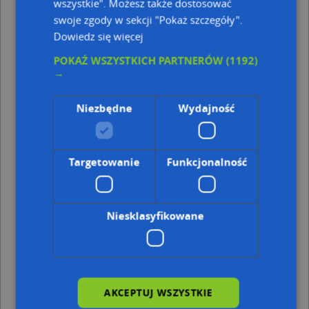
wszystkie". Możesz także dostosować
swoje zgody w sekcji "Pokaż szczegóły".
Gdańsk - sytuacja drogowa
Dowiedz się więcej
19:05
POKAŻ WSZYSTKICH PARTNERÓW
(1192)
→
Niezbędne
Wydajność
Targetowanie
Funkcjonalność
Mapka na Twoją stronę
Kategorie punktów w Gdańsku
Niesklasyfikowane
Restauracja w Gdańsku
Restauracja w Gdańsku
Centrum handlowe w Gdańsku
Centrum handlowe w Gdańsku
Bankomat w Gdańsku
AKCEPTUJ WSZYSTKIE
Bankomat w Gdańsku