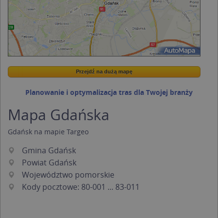
Przejdź na dużą mapę
Wstaw tę mapkę na swoją stronę
Przejdź na dużą mapę
Kreatorze map Targeo
Planowanie i optymalizacja tras dla Twojej branży
Mapa Gdańska
Gdańsk na mapie Targeo
Gmina Gdańsk
Powiat Gdańsk
Województwo pomorskie
Kody pocztowe: 80-001 ... 83-011