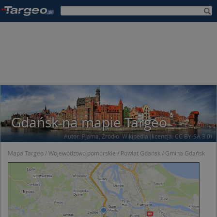
Gdańsk na mapie Targeo
Autor:
Pjama
, Źródło:
Wikipedia
(licencja:
CC BY-SA 3.0
)
Mapa Targeo
Województwo pomorskie
Powiat Gdańsk
Gmina Gdańsk