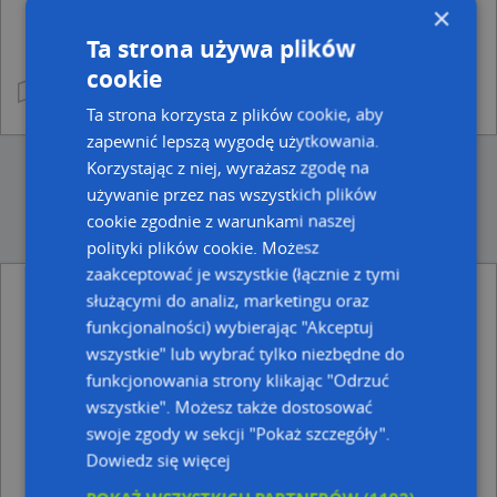
×
Ta strona używa plików
cookie
Ta strona korzysta z plików cookie, aby
zapewnić lepszą wygodę użytkowania.
Korzystając z niej, wyrażasz zgodę na
używanie przez nas wszystkich plików
cookie zgodnie z warunkami naszej
polityki plików cookie. Możesz
zaakceptować je wszystkie (łącznie z tymi
służącymi do analiz, marketingu oraz
Ulice w pobliżu
funkcjonalności) wybierając "Akceptuj
Żukowo, Do Raduni, Ulica
wszystkie" lub wybrać tylko niezbędne do
Żukowo, Jana Pawła II, Ulica
funkcjonowania strony klikając "Odrzuć
Żukowo, Spokojna, Ulica (83-330)
wszystkie". Możesz także dostosować
swoje zgody w sekcji "Pokaż szczegóły".
Najbliższe obszary kodów pocztowych
Dowiedz się więcej
Kod pocztowy 83-330