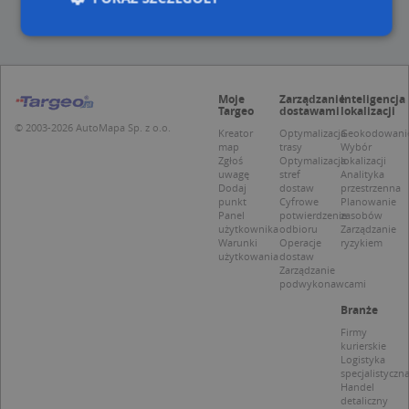
Niezbędne
Wydajność
Targetowanie
Moje
Zarządzanie
Inteligencja
Funkcjonalność
Niesklasyfikowane
Targeo
dostawami
lokalizacji
© 2003-2026 AutoMapa Sp. z o.o.
Niezbędne pliki cookie umożliwiają korzystanie z
Kreator
Optymalizacja
Geokodowani
map
trasy
Wybór
podstawowych funkcji strony internetowej, takich
Zgłoś
Optymalizacja
lokalizacji
jak logowanie użytkownika i zarządzanie kontem.
uwagę
stref
Analityka
Bez niezbędnych plików cookie nie można
Dodaj
dostaw
przestrzenna
prawidłowo korzystać ze strony internetowej.
punkt
Cyfrowe
Planowanie
Panel
potwierdzenie
zasobów
Provider
/
Okres
Nazwa
Opi
użytkownika
odbioru
Zarządzanie
Domena
przechowywania
Warunki
Operacje
ryzykiem
użytkowania
dostaw
APPSESSID
.targeo.pl
Sesja
Zarządzanie
podwykonawcami
CookieScriptConsent
1 rok 1 miesiąc
Ten
CookieScript
jes
.targeo.pl
Branże
prz
Coo
Firmy
Scr
kurierskie
zap
Logistyka
pre
specjalistyczn
dot
Handel
zg
detaliczny
uży