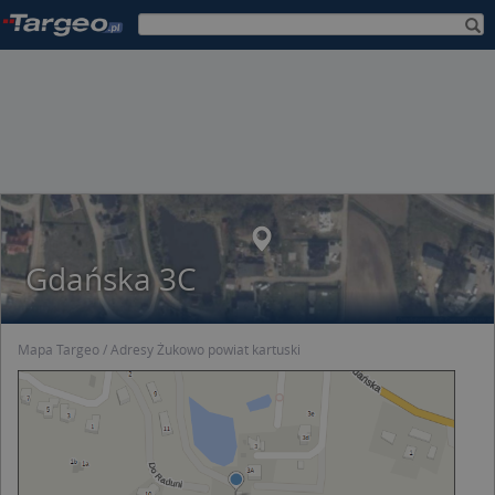
Gdańska 3C
Mapa Targeo
Adresy Żukowo powiat kartuski