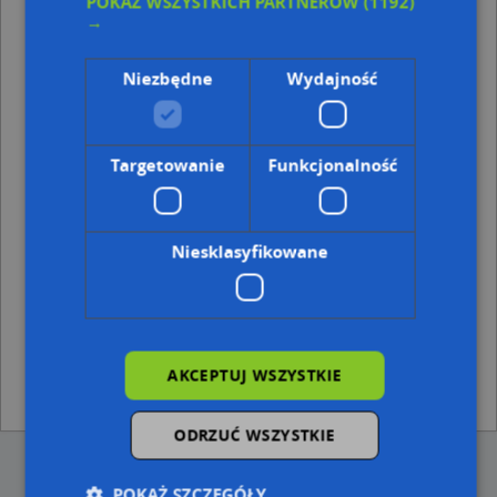
POKAŻ WSZYSTKICH PARTNERÓW
(1192)
Punkty w pobliżu
→
Przedsiębiorstwo Produkcyjno-Usługowo-Handlowe
Jarbud Rafał Nowak, ul. Spokojna 15, 83-330 Żukowo
Niezbędne
Wydajność
Marcin Porwicki PHU Marpor, ul. Konwaliowa 11, 83-
330 Żukowo
Adresy w pobliżu
Targetowanie
Funkcjonalność
Żukowo, Gdańska 3A, Ulica (83-330)
(→ 30 m)
Żukowo, Gdańska 3B, Ulica (83-330)
(→ 37 m)
Żukowo, Gdańska 3, Ulica (83-330)
(→ 61 m)
Niesklasyfikowane
Żukowo, Do Raduni 10, Ulica (83-330)
(→ 91 m)
Żukowo, Gdańska 3d, Ulica (83-330)
(→ 96 m)
Żukowo, Do Raduni 11, Ulica (83-330)
(→ 105 m)
Żukowo, Do Raduni 9, Ulica (83-330)
(→ 131 m)
Żukowo, Jana Pawła II 1, Ulica (83-330)
(→ 160 m)
Żukowo, Do Raduni 1, Ulica (83-330)
(→ 211 m)
AKCEPTUJ WSZYSTKIE
Otomino, Norbertanek 18, Ulica (83-330)
(→ 362 m)
ODRZUĆ WSZYSTKIE
POKAŻ SZCZEGÓŁY