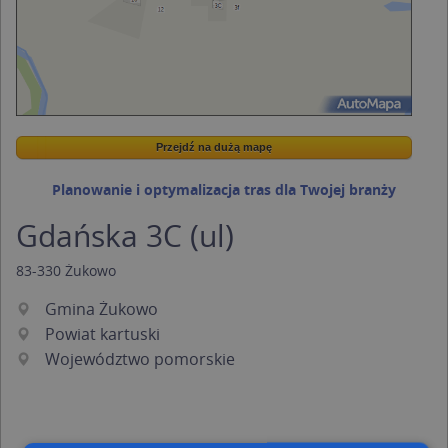
Przejdź na dużą mapę
Wstaw tę mapkę na swoją stronę
Przejdź na dużą mapę
Kreatorze map Targeo
Planowanie i optymalizacja tras dla Twojej branży
Gdańska 3C (ul)
83-330
Żukowo
Gmina Żukowo
Powiat kartuski
Województwo pomorskie