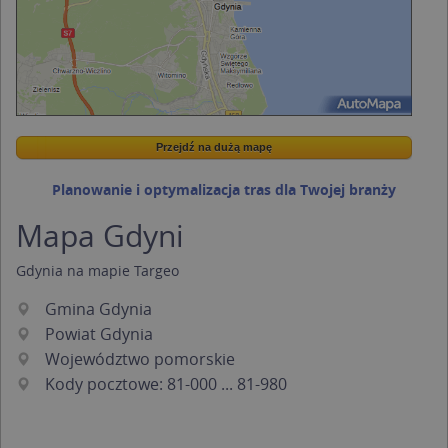
Przejdź na dużą mapę
Wstaw tę mapkę na swoją stronę
Przejdź na dużą mapę
Kreatorze map Targeo
Planowanie i optymalizacja tras dla Twojej branży
Mapa Gdyni
Gdynia na mapie Targeo
Gmina Gdynia
Powiat Gdynia
Województwo pomorskie
Kody pocztowe: 81-000 ... 81-980