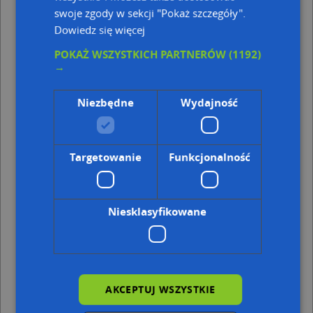
swoje zgody w sekcji "Pokaż szczegóły".
Gdynia - sytuacja drogowa
Dowiedz się więcej
5:30
POKAŻ WSZYSTKICH PARTNERÓW
(1192)
→
Niezbędne
Wydajność
Targetowanie
Funkcjonalność
Mapka na Twoją stronę
Kategorie punktów w Gdyni
Niesklasyfikowane
Centrum handlowe w Gdyni
Centrum handlowe w Gdyni
Kościół, miejsce kultu, wiary w Gdyni
Kościół, miejsce kultu, wiary w Gdyni
Hotel w Gdyni
Hotel w Gdyni
AKCEPTUJ WSZYSTKIE