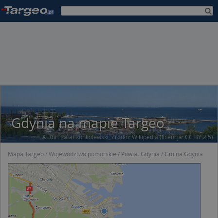
Gdynia na mapie Targeo
Autor:
Rafal Konkolewski
, Źródło:
Wikipedia
(licencja:
CC BY 2.5
)
Mapa Targeo
Województwo pomorskie
Powiat Gdynia
Gmina Gdynia