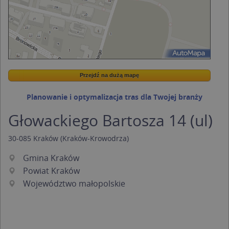
Przejdź na dużą mapę
Wstaw tę mapkę na swoją stronę
Przejdź na dużą mapę
Kreatorze map Targeo
Planowanie i optymalizacja tras dla Twojej branży
Głowackiego Bartosza 14 (ul)
30-085
Kraków
(Kraków-Krowodrza)
Gmina Kraków
Powiat Kraków
Województwo małopolskie