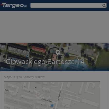
Głowackiego Bartosza 14
Mapa Targeo
Adresy Kraków