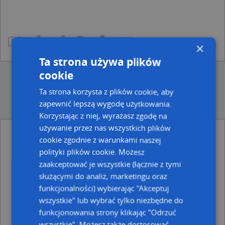
×
Ta strona używa plików
cookie
Ta strona korzysta z plików cookie, aby
zapewnić lepszą wygodę użytkowania.
Korzystając z niej, wyrażasz zgodę na
używanie przez nas wszystkich plików
cookie zgodnie z warunkami naszej
Ulice w pobliżu
polityki plików cookie. Możesz
Kraków, Głowackiego Bartosza, Ulica (30-085)
zaakceptować je wszystkie (łącznie z tymi
Kraków, Grenadierów, Ulica (30-085)
służącymi do analiz, marketingu oraz
Kraków, Staszczyka Adama, Ulica (30-123)
funkcjonalności) wybierając "Akceptuj
Najbliższe obszary kodów pocztowych
wszystkie" lub wybrać tylko niezbędne do
funkcjonowania strony klikając "Odrzuć
Kod pocztowy 30-084
wszystkie". Możesz także dostosować
Kod pocztowy 30-085