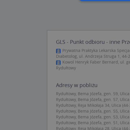
Nie
Niezbędne pliki cook
zarządzanie kontem. 
Nazwa
GLS - Punkt odbioru - inne Pr
Prywatna Praktyka Lekarska Specj
APPSESSID
Diabetolog, ul. Andrzeja Struga 1, 44
CookieScriptConse
Kowol Henryk Faber Bernard, ul. ge
Rydułtowy
U
Adresy w pobliżu
kloc
Rydułtowy, Bema Józefa, gen. 59, Ulica
Rydułtowy, Bema Józefa, gen. 57, Ulica
Rydułtowy, Reja Mikołaja 34, Ulica (44-
Nazwa
Rydułtowy, Bema Józefa, gen. 55, Ulica
Nazwa
CrossDomainCooki
Pro
Rydułtowy, Bema Józefa, gen. 53, Ulica
Nazwa
Do
Rydułtowy, Bema Józefa, gen. 51, Ulica
_ga_DEEKR6C5LV
MUID
Mic
Rydułtowy, Reja Mikołaja 28, Ulica (44-