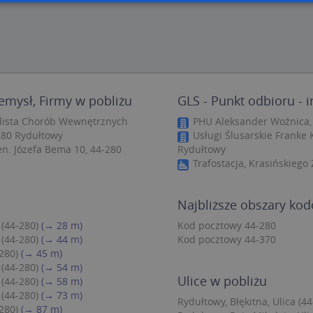
zbędne
Wydajność
Targetowanie
Funkcjonalność
Niesklasyfiko
ie umożliwiają korzystanie z podstawowych funkcji strony internetowej, takich jak log
Bez niezbędnych plików cookie nie można prawidłowo korzystać ze strony internetowe
Provider
/
Okres
Opis
zemysł, Firmy w pobliżu
GLS - Punkt odbioru - 
Domena
przechowywania
alista Chorób Wewnętrznych
PHU Aleksander Woźnica, 
.targeo.pl
Sesja
-280 Rydułtowy
Usługi Ślusarskie Franke 
nt
1 rok 1 miesiąc
Ten plik cookie jest używany przez usługę
CookieScript
n. Józefa Bema 10, 44-280
Rydułtowy
do zapamiętywania preferencji dotyczący
.targeo.pl
użytkownika na pliki cookie. Jest to koni
Trafostacja, Krasińskiego
cookie Cookie-Script.com działał poprawn
.targeo.pl
1 rok
Najbliższe obszary ko
.www.targeo.pl
1 rok
 (44-280)
(→ 28 m)
Kod pocztowy 44-280
 (44-280)
(→ 44 m)
Kod pocztowy 44-370
280)
(→ 45 m)
Provider
/
Domena
Okres przecho
Provider
/
Okres
 (44-280)
(→ 54 m)
Opis
eScriptConsent_35
.crossdomain.cookie-script.com
1 rok 1 mie
vider
Domena
/
przechowywania
Okres
Ulice w pobliżu
 (44-280)
(→ 58 m)
Opis
mena
przechowywania
 (44-280)
(→ 73 m)
.targeo.pl
1 rok 1 miesiąc
Ten plik cookie jest używany przez Google Anal
Rydułtowy, Błękitna, Ulica (44
utrzymywania stanu sesji.
1 rok 3 tygodnie
Ten plik cookie jest powszechnie używany przez fir
rosoft
280)
(→ 87 m)