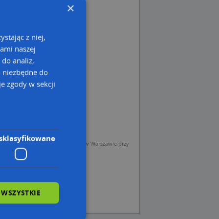
×
stając z niej,
kami naszej
 do analiz,
o niezbędne do
e zgody w sekcji
sklasyfikowane
sp. z o.o. (Operator) z siedzibą w Warszawie przy
 WSZYSTKIE