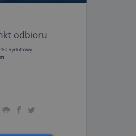
nkt odbioru
280 Rydultowy
om