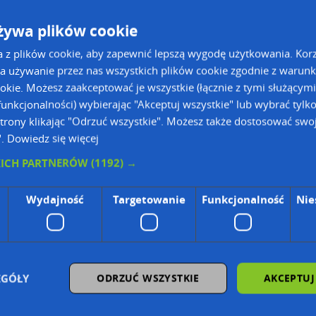
żywa plików cookie
a z plików cookie, aby zapewnić lepszą wygodę użytkowania. Korzy
a używanie przez nas wszystkich plików cookie zgodnie z warun
ookie. Możesz zaakceptować je wszystkie (łącznie z tymi służącymi
unkcjonalności) wybierając "Akceptuj wszystkie" lub wybrać tylk
trony klikając "Odrzuć wszystkie". Możesz także dostosować swoj
".
Dowiedz się więcej
KICH PARTNERÓW
(1192) →
Wydajność
Targetowanie
Funkcjonalność
Nie
ie Danych Osobowych Administratorem (RODO), administratorem danych jest AutoMapa 
wyszukiwarce firm i na mapach (art. 6 ust. 1 lit. f RODO)
znesowym operatora (art. 6 ust. 1 lit. f RODO)
EGÓŁY
ODRZUĆ WSZYSTKIE
AKCEPTUJ
ON, z firmowych stron www oraz od podmiotów zewnętrznych.
omapa.pl/odo_przetwarzanie/