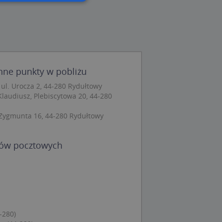
wane
owanie użytkownika i
j.
inne punkty w pobliżu
ul. Urocza 2, 44-280 Rydułtowy
Klaudiusz, Plebiscytowa 20, 44-280
 Cookie-Script.com
ch zgody
eczne, aby baner
 Zygmunta 16, 44-280 Rydułtowy
ie.
dów pocztowych
wywania
Opis
siąc
ytics do
-280)
mę Microsoft jako