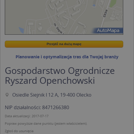
Przejdź na dużą mapę
Wstaw tę mapkę na swoją stronę
Przejdź na dużą mapę
Kreatorze map Targeo
Planowanie i optymalizacja tras dla Twojej branży
Gospodarstwo Ogrodnicze
Ryszard Openchowski
Osiedle Siejnik I 12 A, 19-400 Olecko
NIP działalności: 8471266380
Data aktualizacji: 2017-07-17
Popraw powyższe dane punktu (jestem właścicielem).
Zgłoś do usunięcia