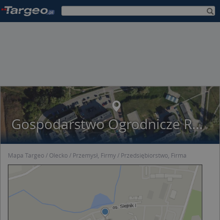
Gospodarstwo Ogrodnicze Ryszard Openchowski
Mapa Targeo
Olecko
Przemysł, Firmy
Przedsiębiorstwo, Firma