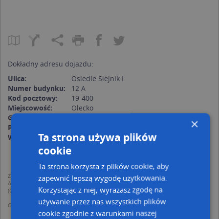
Dokładny adresu dojazdu:
Ulica:
Osiedle Siejnik I
Numer budynku:
12 A
Kod pocztowy:
19-400
Miejscowość:
Olecko
Gmina:
Olecko
×
Powiat:
olecki
Ta strona używa plików
Województwo:
warmińsko-mazurskie
cookie
Ta strona korzysta z plików cookie, aby
Zgodnie z Rozporządzeniem PE i Rady (UE) o Ochronie Danych Osobowych
zapewnić lepszą wygodę użytkowania.
Administratorem (RODO), administratorem danych jest AutoMapa sp. z o.o.
Korzystając z niej, wyrażasz zgodę na
(Operator) z siedzibą w Warszawie przy ulicy Domaniewskiej 37.
używanie przez nas wszystkich plików
Operator przetwarza dane osobowe w celu:
cookie zgodnie z warunkami naszej
dodania ich do bazy Targeo oraz publikacji w wyszukiwarce firm i na