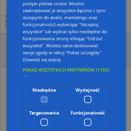
mapach (art. 6 ust. 1 lit. f RODO)
polityki plików cookie. Możesz
udostępniania danych o firmach partnerom biznesowym operatora (art.
6 ust. 1 lit. f RODO)
zaakceptować je wszystkie (łącznie z tymi
Dane pochodzą z publicznych baz CEIDG, GUS, REGON, z firmowych stron www
służącymi do analiz, marketingu oraz
oraz od podmiotów zewnętrznych.
funkcjonalności) wybierając "Akceptuj
Więcej informacji dot. RODO:
http://regulamin.automapa.pl/odo_przetwarzanie/
wszystkie" lub wybrać tylko niezbędne do
funkcjonowania strony klikając "Odrzuć
wszystkie". Możesz także dostosować
swoje zgody w sekcji "Pokaż szczegóły".
Dowiedz się więcej
POKAŻ WSZYSTKICH PARTNERÓW
(1192)
→
Adresy w pobliżu
Niezbędne
Wydajność
Olecko, Siejnik I 12a/16, Osiedle (19-400)
(→ 25 m)
Olecko, Siejnik I 13, Osiedle (19-400)
(→ 36 m)
Olecko, Siejnik I 12, Osiedle (19-400)
(→ 40 m)
Olecko, Siejnik I 11, Osiedle (19-400)
(→ 57 m)
Targetowanie
Funkcjonalność
Olecko, Siejnik I 9, Osiedle (19-400)
(→ 79 m)
Olecko, Siejnik I 10, Osiedle (19-400)
(→ 91 m)
Olecko, Siejnik I 16, Osiedle (19-400)
(→ 97 m)