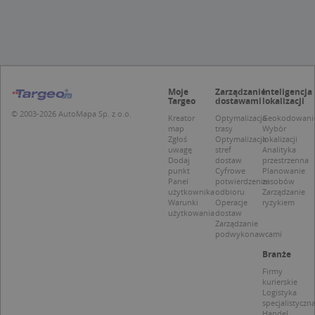
Provider
/
Okres
Nazwa
Opi
Domena
przechowywania
APPSESSID
.targeo.pl
Sesja
CookieScriptConsent
1 rok 1 miesiąc
Ten
CookieScript
jes
.targeo.pl
Moje
Zarządzanie
Inteligencja
prz
Targeo
dostawami
lokalizacji
Coo
Scr
© 2003-2026 AutoMapa Sp. z o.o.
Kreator
Optymalizacja
Geokodowani
zap
map
trasy
Wybór
pre
Zgłoś
Optymalizacja
lokalizacji
dot
uwagę
stref
Analityka
zg
Dodaj
dostaw
przestrzenna
uży
pli
punkt
Cyfrowe
Planowanie
to 
Panel
potwierdzenie
zasobów
aby
użytkownika
odbioru
Zarządzanie
coo
Warunki
Operacje
ryzykiem
Scr
użytkowania
dostaw
dzi
Zarządzanie
pop
podwykonawcami
U
.targeo.pl
1 rok
Branże
kloc
.www.targeo.pl
1 rok
Firmy
kurierskie
Logistyka
specjalistyczn
Handel