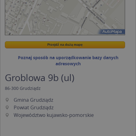
Przejdź na dużą mapę
Wstaw tę mapkę na swoją stronę
Przejdź na dużą mapę
Kreatorze map Targeo
Poznaj sposób na uporządkowanie bazy danych
adresowych
Groblowa 9b (ul)
86-300
Grudziądz
Gmina Grudziądz
Powiat Grudziądz
Województwo kujawsko-pomorskie