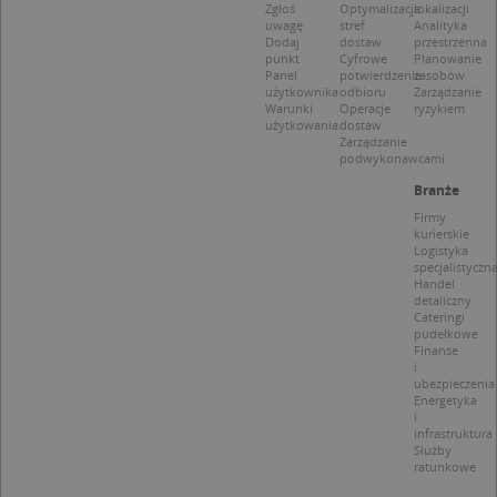
CookieScriptConsent
1 rok 1 miesiąc
Ten
CookieScript
Zgłoś
Optymalizacja
lokalizacji
jes
.targeo.pl
uwagę
stref
Analityka
prz
Dodaj
dostaw
przestrzenna
Coo
punkt
Cyfrowe
Planowanie
Scr
Panel
potwierdzenie
zasobów
zap
użytkownika
odbioru
Zarządzanie
pre
Warunki
Operacje
ryzykiem
dot
użytkowania
dostaw
zg
Zarządzanie
uży
podwykonawcami
pli
to 
Branże
aby
coo
Firmy
Scr
kurierskie
dzi
Logistyka
pop
specjalistyczn
Handel
U
.targeo.pl
1 rok
detaliczny
Cateringi
kloc
.www.targeo.pl
1 rok
pudełkowe
Finanse
i
ubezpieczenia
Energetyka
i
Nazwa
Provider
/
Domena
infrastruktura
Służby
Provider
/
Okres
Nazwa
Opis
ratunkowe
CrossDomainCookieScriptConsent_35
.crossdomain.cookie-
Domena
przechowywania
script.com