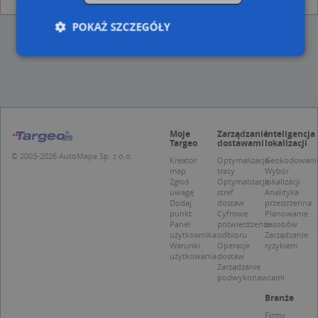
POKAŻ SZCZEGÓŁY
Niezbędne
Wydajność
Targetowanie
Funkcjonalność
Niesklasyfikowane
Niezbędne pliki cookie umożliwiają korzystanie z
Moje
Zarządzanie
Inteligencja
Targeo
dostawami
lokalizacji
podstawowych funkcji strony internetowej, takich
jak logowanie użytkownika i zarządzanie kontem.
© 2003-2026 AutoMapa Sp. z o.o.
Kreator
Optymalizacja
Geokodowani
Bez niezbędnych plików cookie nie można
map
trasy
Wybór
prawidłowo korzystać ze strony internetowej.
Zgłoś
Optymalizacja
lokalizacji
uwagę
stref
Analityka
Provider
/
Okres
Dodaj
dostaw
przestrzenna
Nazwa
Opi
Domena
przechowywania
punkt
Cyfrowe
Planowanie
Panel
potwierdzenie
zasobów
APPSESSID
.targeo.pl
Sesja
użytkownika
odbioru
Zarządzanie
Warunki
Operacje
ryzykiem
CookieScriptConsent
1 rok 1 miesiąc
Ten
CookieScript
użytkowania
dostaw
jes
.targeo.pl
Zarządzanie
prz
podwykonawcami
Coo
Scr
Branże
zap
pre
Firmy