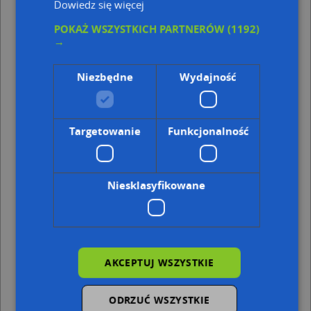
Dowiedz się więcej
Kod pocztowy 35-329
Kod pocztowy 35-001
POKAŻ WSZYSTKICH PARTNERÓW
(1192)
→
Punkty w pobliżu
Biuro Rachunkowe Resko, Wytrwałych 10, 35-303
Niezbędne
Wydajność
Rzeszów
Zespół Placówek Opiekuńczo Wychowawczych Dom
Dla Dzieci i Młodzieży Mieszko w Rzeszowie, Nizinna 30,
35-303 Rzeszów
Targetowanie
Funkcjonalność
Adresy w pobliżu
Rzeszów, Grudniowa 11, Ulica (35-303)
(→ 5 m)
Niesklasyfikowane
Rzeszów, Grudniowa 7, Ulica (35-303)
(→ 8 m)
Rzeszów, Grudniowa 13, Ulica (35-303)
(→ 12 m)
Rzeszów, Grudniowa 5, Ulica (35-303)
(→ 12 m)
Rzeszów, Kwietniowa 57, Ulica (35-303)
(→ 29 m)
Rzeszów, Grudniowa 2, Ulica (35-303)
(→ 31 m)
Rzeszów, Kwietniowa 59, Ulica (35-303)
(→ 34 m)
AKCEPTUJ WSZYSTKIE
Rzeszów, Grudniowa 6, Ulica (35-303)
(→ 52 m)
Rzeszów, Kwietniowa 54, Ulica (35-303)
(→ 74 m)
ODRZUĆ WSZYSTKIE
Rzeszów, Kwietniowa 52a, Ulica (35-303)
(→ 78 m)