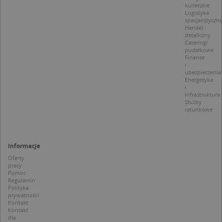
dot
kurierskie
zg
Logistyka
uży
specjalistyczn
pli
Handel
to 
detaliczny
aby
Cateringi
coo
pudełkowe
Scr
dzi
Finanse
pop
i
ubezpieczenia
U
.targeo.pl
1 rok
Energetyka
i
kloc
.www.targeo.pl
1 rok
infrastruktura
Służby
ratunkowe
Nazwa
Provider
/
Domena
Informacje
Provider
/
Okres
Oferty
Nazwa
Opis
CrossDomainCookieScriptConsent_35
.crossdomain.cookie-
Domena
przechowywania
pracy
script.com
Pomoc
_ga_DEEKR6C5LV
.targeo.pl
1 rok 1 miesiąc
Ten plik 
Provider
/
Okres
Regulamin
Nazwa
Opis
używany 
Domena
przechowywania
Polityka
Google A
prywatności
do utrz
MUID
1 rok 3 tygodnie
Ten plik coo
Microsoft
Kontakt
stanu ses
jest
Corporation
Kontakt
powszechni
.clarity.ms
dla
_ga
1 rok 1 miesiąc
Ta nazwa
Google LLC
używany prz