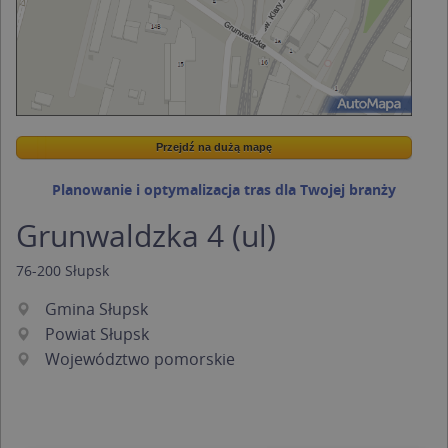
Przejdź na dużą mapę
Wstaw tę mapkę na swoją stronę
Przejdź na dużą mapę
Kreatorze map Targeo
Planowanie i optymalizacja tras dla Twojej branży
Grunwaldzka 4 (ul)
76-200
Słupsk
Gmina Słupsk
Powiat Słupsk
Województwo pomorskie