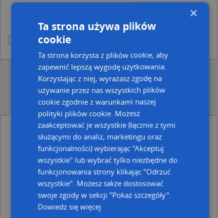
×
Ta strona używa plików
cookie
Ta strona korzysta z plików cookie, aby
zapewnić lepszą wygodę użytkowania.
Korzystając z niej, wyrażasz zgodę na
używanie przez nas wszystkich plików
cookie zgodnie z warunkami naszej
polityki plików cookie. Możesz
zaakceptować je wszystkie (łącznie z tymi
służącymi do analiz, marketingu oraz
Ulice w pobliżu
funkcjonalności) wybierając "Akceptuj
Słupsk, Fabryczna, Ulica (76-200)
wszystkie" lub wybrać tylko niezbędne do
Słupsk, św. Klary z Asyżu, Ulica (76-200)
funkcjonowania strony klikając "Odrzuć
Słupsk, Morska, Ulica (76-200)
wszystkie". Możesz także dostosować
Najbliższe obszary kodów pocztowych
swoje zgody w sekcji "Pokaż szczegóły".
Dowiedz się więcej
Kod pocztowy 76-200