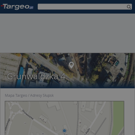
Grunwaldzka 4
Mapa Targeo
Adresy Słupsk