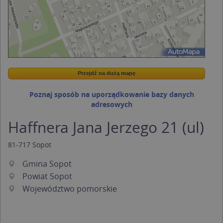
Przejdź na dużą mapę
Wstaw tę mapkę na swoją stronę
Przejdź na dużą mapę
Kreatorze map Targeo
Poznaj sposób na uporządkowanie bazy danych
adresowych
Haffnera Jana Jerzego 21 (ul)
81-717
Sopot
Gmina Sopot
Powiat Sopot
Województwo pomorskie