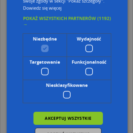
swoje zgody w sekcji "Pokaż szczegóły".
Kod pocztowy 81-759
Dowiedz się więcej
Kod pocztowy 81-721
POKAŻ WSZYSTKICH PARTNERÓW
(1192)
Punkty w pobliżu
→
Kamienica Bema, ul. gen. Józefa Bema 1, 81-753 Sopot
1.Patiseria 2.Patiseria Bis, Bohaterów Monte Cassino
Niezbędne
Wydajność
19, 81-706 Sopot
Parkomat, Haffnera Jana Jerzego 48, 81-707 Sopot
Fryzjer, Pułaskiego Kazimierza, gen. 7, 81-760 Sopot
Targetowanie
Funkcjonalność
Adresy w pobliżu
Sopot, Haffnera Jana Jerzego 19, Ulica (81-717)
(→ 12 m)
Sopot, Haffnera Jana Jerzego 23, Ulica (81-717)
(→ 18 m)
Niesklasyfikowane
Sopot, Haffnera Jana Jerzego 17, Ulica (81-717)
(→ 25 m)
Sopot, Haffnera Jana Jerzego 24, Ulica (81-717)
(→ 30 m)
Sopot, Haffnera Jana Jerzego 26, Ulica (81-717)
(→ 33 m)
Sopot, Majkowskiego Aleksandra, dr. 20, Ulica (81-719)
(→
39 m)
Sopot, Majkowskiego Aleksandra, dr. 22, Ulica (81-719)
(→
AKCEPTUJ WSZYSTKIE
44 m)
Sopot, Haffnera Jana Jerzego 20, Ulica (81-717)
(→ 44 m)