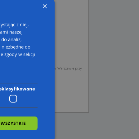
×
stając z niej,
kami naszej
 do analiz,
o niezbędne do
e zgody w sekcji
sp. z o.o. (Operator) z siedzibą w Warszawie przy
sklasyfikowane
 WSZYSTKIE