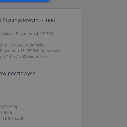
wane
k Przemysłowymi - inne
owanie użytkownika i
j.
anisława Reymonta 4, 97-500
ego 11, 97-500 Radomsko
 Reymonta 13, 97-500 Radomsko
zyca 14, 97-500 Radomsko
 Cookie-Script.com
ch zgody
eczne, aby baner
ie.
dów pocztowych
wywania
Opis
 (97-500)
siąc
97-500)
ica (97-500)
ytics do
mę Microsoft jako