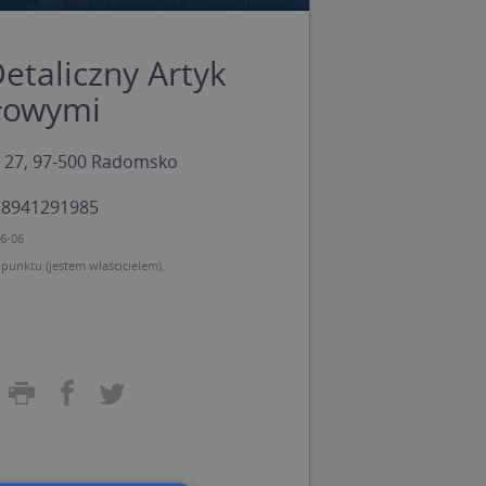
etaliczny Artyk
łowymi
 27, 97-500 Radomsko
: 8941291985
06-06
unktu (jestem właścicielem).