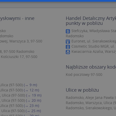
zbędne
Wydajność
Targetowanie
Funkcjonalność
Niesklasyfiko
mysłowymi - inne
Handel Detaliczny Arty
ie umożliwiają korzystanie z podstawowych funkcji strony internetowej, takich jak log
punkty w pobliżu
Bez niezbędnych plików cookie nie można prawidłowo korzystać ze strony internetowe
sko
Stefczyka, Władysława St
Provider
/
Okres
Radomsko
Radomsko
Opis
Domena
przechowywania
wej, Warszyca 3, 97-500
Euronet, ul. Sierakowski
.targeo.pl
Sesja
Cosmetic Studio MGR, ul.
48, 97-500 Radomsko
Kwiaciarnia Azalia, Wars
nt
1 rok 1 miesiąc
Ten plik cookie jest używany przez usługę
CookieScript
Kościuszki 17, 97-500
do zapamiętywania preferencji dotyczący
.targeo.pl
użytkownika na pliki cookie. Jest to koni
cookie Cookie-Script.com działał poprawn
Najbliższe obszary ko
.targeo.pl
1 rok
Kod pocztowy 97-500
.www.targeo.pl
1 rok
lica (97-500)
(→ 9 m)
Ulice w pobliżu
lica (97-500)
(→ 12 m)
Provider
/
Domena
Okres przecho
Ulica (97-500)
(→ 19 m)
Radomsko, Aleje Jana Pawła II
Provider
/
Okres
Ulica (97-500)
(→ 20 m)
Opis
eScriptConsent_35
.crossdomain.cookie-script.com
1 rok 1 mie
Radomsko, Warszyca, Ulica (
vider
Domena
/
przechowywania
Okres
Opis
lica (97-500)
(→ 23 m)
mena
przechowywania
Radomsko, Sierakowskiego, Ul
.targeo.pl
1 rok 1 miesiąc
Ten plik cookie jest używany przez Google Anal
Ulica (97-500)
(→ 25 m)
utrzymywania stanu sesji.
1 rok 3 tygodnie
Ten plik cookie jest powszechnie używany przez fir
rosoft
lica (97-500)
(→ 29 m)