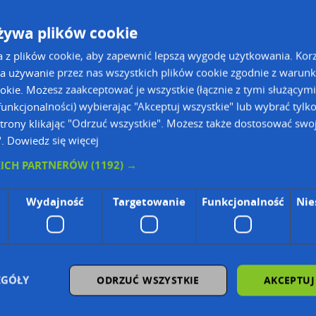
żywa plików cookie
a z plików cookie, aby zapewnić lepszą wygodę użytkowania. Korzy
a używanie przez nas wszystkich plików cookie zgodnie z warun
ookie. Możesz zaakceptować je wszystkie (łącznie z tymi służącymi
unkcjonalności) wybierając "Akceptuj wszystkie" lub wybrać tylk
trony klikając "Odrzuć wszystkie". Możesz także dostosować swoj
".
Dowiedz się więcej
ie Danych Osobowych Administratorem (RODO), administratorem danych jest AutoMapa 
KICH PARTNERÓW
(1192) →
wyszukiwarce firm i na mapach (art. 6 ust. 1 lit. f RODO)
Wydajność
Targetowanie
Funkcjonalność
Nie
znesowym operatora (art. 6 ust. 1 lit. f RODO)
ON, z firmowych stron www oraz od podmiotów zewnętrznych.
omapa.pl/odo_przetwarzanie/
EGÓŁY
ODRZUĆ WSZYSTKIE
AKCEPTUJ