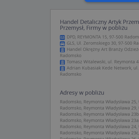
Nie
Handel Detaliczny Artyk Prze
Niezbędne pliki cook
Przemysł, Firmy w pobliżu
zarządzanie kontem. 
DPD, REYMONTA 15, 97-500 Radom
GLS, Ul. Zeromskiego 30, 97-500 
Nazwa
Handel Okrężny Art Branży Odzieżo
APPSESSID
Radomsko
Tomasz Witalewski, ul. Reymonta 
CookieScriptConse
Adrian Kubasiak Kede Network, ul. 
Radomsko
U
Adresy w pobliżu
kloc
Radomsko, Reymonta Władysława 25, U
Radomsko, Reymonta Władysława 29, U
Nazwa
Radomsko, Reymonta Władysława 23b, 
Radomsko, Reymonta Władysława 23a, 
Nazwa
CrossDomainCooki
Pro
Nazwa
Radomsko, Reymonta Władysława 24, U
Do
_ga_DEEKR6C5LV
Radomsko, Reymonta Władysława 23c, 
MUID
Mic
Radomsko, Reymonta Władysława 26, U