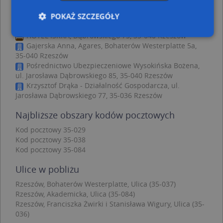
Handel Okrężny - inne punkty w pobliżu
POKAŻ SZCZEGÓŁY
AED - Defibrylator, Podkarpacka 4, 35-082 Rzeszów
HOTEL ISKRA, Dąbrowskiego 75, 35-040 Rzeszów
Gajerska Anna, Agares, Bohaterów Westerplatte 5a,
35-040 Rzeszów
Niezbędne
Wydajność
Targetowanie
Pośrednictwo Ubezpieczeniowe Wysokińska Bożena,
Funkcjonalność
Niesklasyfikowane
ul. Jarosława Dąbrowskiego 85, 35-040 Rzeszów
Krzysztof Drąka - Działalność Gospodarcza, ul.
Niezbędne pliki cookie umożliwiają korzystanie z
Jarosława Dąbrowskiego 77, 35-036 Rzeszów
podstawowych funkcji strony internetowej, takich
jak logowanie użytkownika i zarządzanie kontem.
Najbliższe obszary kodów pocztowych
Bez niezbędnych plików cookie nie można
prawidłowo korzystać ze strony internetowej.
Kod pocztowy 35-029
Provider
/
Okres
Kod pocztowy 35-038
Nazwa
Opi
Domena
przechowywania
Kod pocztowy 35-084
APPSESSID
.targeo.pl
Sesja
Ulice w pobliżu
CookieScriptConsent
1 rok 1 miesiąc
Ten
CookieScript
jes
.targeo.pl
Rzeszów, Bohaterów Westerplatte, Ulica (35-037)
prz
Rzeszów, Akademicka, Ulica (35-084)
Coo
Scr
Rzeszów, Franciszka Żwirki i Stanisława Wigury, Ulica (35-
zap
036)
pre
dot