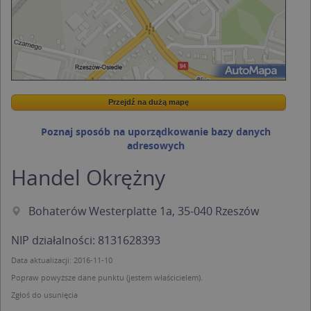
Przejdź na dużą mapę
Wstaw tę mapkę na swoją stronę
Przejdź na dużą mapę
Kreatorze map Targeo
Poznaj sposób na uporządkowanie bazy danych
adresowych
Handel Okrężny
Bohaterów Westerplatte 1a, 35-040 Rzeszów
NIP działalności: 8131628393
Data aktualizacji: 2016-11-10
Popraw powyższe dane punktu (jestem właścicielem).
Zgłoś do usunięcia