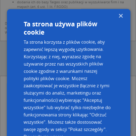
dodania ich do bazy Targeo oraz publikacji w wyszukiwarce firm i na
mapach (art. 6 ust. 1 lit. f RODO)
udostępniania danych o firmach partnerom biznesowym operatora (art.
×
6 ust. 1 lit. f RODO)
Ta strona używa plików
Dane pochodzą z publicznych baz CEIDG, GUS, REGON, z firmowych stron www
oraz od podmiotów zewnętrznych.
cookie
Więcej informacji dot. RODO:
http://regulamin.automapa.pl/odo_przetwarzanie/
Ta strona korzysta z plików cookie, aby
zapewnić lepszą wygodę użytkowania.
Korzystając z niej, wyrażasz zgodę na
używanie przez nas wszystkich plików
cookie zgodnie z warunkami naszej
polityki plików cookie. Możesz
Handel Okrężny - inne Przemysł, Firmy w
zaakceptować je wszystkie (łącznie z tymi
pobliżu
służącymi do analiz, marketingu oraz
Instalbud Rzeszów, Boya-Żeleńskiego Tadeusza 6a, 35-
funkcjonalności) wybierając "Akceptuj
105 Rzeszów
wszystkie" lub wybrać tylko niezbędne do
Prywatny Gabinet Internistyczno Reumatologiczny Lek
funkcjonowania strony klikając "Odrzuć
Med, ul. Wincentego Pola 7, 35-021 Rzeszów
wszystkie". Możesz także dostosować
Webud Przedsiębiorstwo Remontowo Budowlano
swoje zgody w sekcji "Pokaż szczegóły".
Usługowe, Handlowa 3, 35-103 Rzeszów