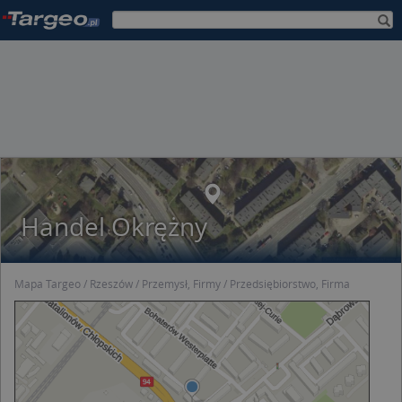
Handel Okrężny
Mapa Targeo
Rzeszów
Przemysł, Firmy
Przedsiębiorstwo, Firma