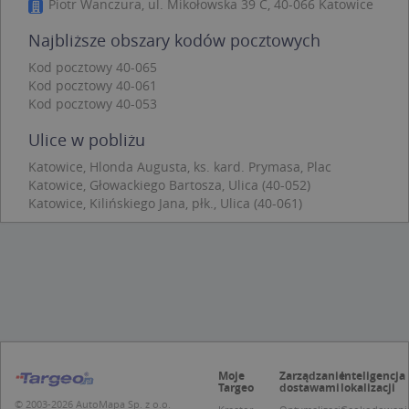
Piotr Wanczura, ul. Mikołowska 39 C, 40-066 Katowice
Niezbędne
Wydajność
Targetowanie
Funkcjonalność
Niesklasyfikowane
Najbliższe obszary kodów pocztowych
Kod pocztowy 40-065
Niezbędne pliki cookie umożliwiają korzystanie z
podstawowych funkcji strony internetowej, takich
Kod pocztowy 40-061
jak logowanie użytkownika i zarządzanie kontem.
Kod pocztowy 40-053
Bez niezbędnych plików cookie nie można
prawidłowo korzystać ze strony internetowej.
Ulice w pobliżu
Provider
/
Okres
Nazwa
Opi
Katowice, Hlonda Augusta, ks. kard. Prymasa, Plac
Domena
przechowywania
Katowice, Głowackiego Bartosza, Ulica (40-052)
APPSESSID
.targeo.pl
Sesja
Katowice, Kilińskiego Jana, płk., Ulica (40-061)
CookieScriptConsent
1 rok 1 miesiąc
Ten
CookieScript
jes
.targeo.pl
prz
Coo
Scr
zap
pre
dot
zg
uży
pli
to 
Moje
Zarządzanie
Inteligencja
aby
Targeo
dostawami
lokalizacji
coo
Scr
© 2003-2026 AutoMapa Sp. z o.o.