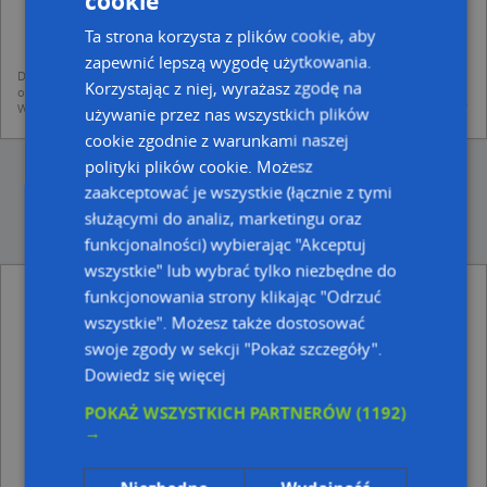
cookie
mapach (art. 6 ust. 1 lit. f RODO)
udostępniania danych o firmach partnerom biznesowym operatora (art.
Ta strona korzysta z plików cookie, aby
6 ust. 1 lit. f RODO)
zapewnić lepszą wygodę użytkowania.
Dane pochodzą z publicznych baz CEIDG, GUS, REGON, z firmowych stron www
Korzystając z niej, wyrażasz zgodę na
oraz od podmiotów zewnętrznych.
Więcej informacji dot. RODO:
http://regulamin.automapa.pl/odo_przetwarzanie/
używanie przez nas wszystkich plików
cookie zgodnie z warunkami naszej
polityki plików cookie. Możesz
zaakceptować je wszystkie (łącznie z tymi
służącymi do analiz, marketingu oraz
funkcjonalności) wybierając "Akceptuj
wszystkie" lub wybrać tylko niezbędne do
Hlond Square in Katowice 2 - inne Zdjęcia w
funkcjonowania strony klikając "Odrzuć
pobliżu
wszystkie". Możesz także dostosować
swoje zgody w sekcji "Pokaż szczegóły".
Liceum konopnickiej katowice, Księcia Józefa
Dowiedz się więcej
Poniatowskiego 14D, 40-052 Katowice
Katowice - Kościół Św. Piotra i Pawła - Witraż 01A,
POKAŻ WSZYSTKICH PARTNERÓW
(1192)
Mikołowska, od 40-043 do 40-056 Katowice
→
Kattowitz - Peter Paul-Kirche, Mikołowska, od 40-043
do 40-056 Katowice