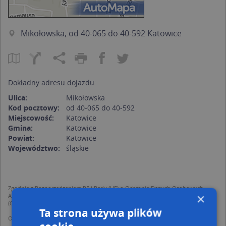
Mikołowska, od 40-065 do 40-592 Katowice
Dokładny adresu dojazdu:
Ulica:
Mikołowska
Kod pocztowy:
od 40-065 do 40-592
Miejscowość:
Katowice
Gmina:
Katowice
Powiat:
Katowice
Województwo:
śląskie
Zgodnie z Rozporządzeniem PE i Rady (UE) o Ochronie Danych Osobowych
×
Administratorem (RODO), administratorem danych jest AutoMapa sp. z o.o.
(Operator) z siedzibą w Warszawie przy ulicy Domaniewskiej 37.
Ta strona używa plików
Operator przetwarza dane osobowe w celu:
dodania ich do bazy Targeo oraz publikacji w wyszukiwarce firm i na