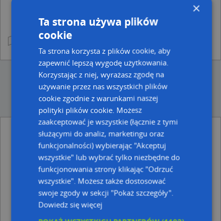
×
Ta strona używa plików
cookie
Ta strona korzysta z plików cookie, aby
zapewnić lepszą wygodę użytkowania.
Korzystając z niej, wyrażasz zgodę na
używanie przez nas wszystkich plików
cookie zgodnie z warunkami naszej
polityki plików cookie. Możesz
zaakceptować je wszystkie (łącznie z tymi
służącymi do analiz, marketingu oraz
Ulice w pobliżu
funkcjonalności) wybierając "Akceptuj
Chełm, Cisowa, Ulica (22-100)
wszystkie" lub wybrać tylko niezbędne do
Chełm, Jaworskiego Kazimierza Andrzeja, Ulica (22-100)
funkcjonowania strony klikając "Odrzuć
Chełm, Skorupki Ignacego Jana, ks., Ulica (22-100)
wszystkie". Możesz także dostosować
swoje zgody w sekcji "Pokaż szczegóły".
Najbliższe obszary kodów pocztowych
Dowiedz się więcej
Kod pocztowy 22-100