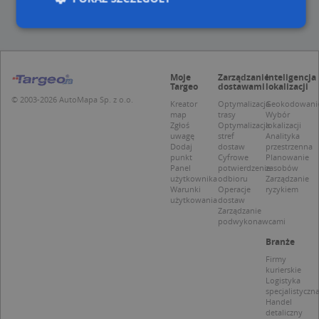
Niezbędne
Wydajność
Targetowanie
Moje
Zarządzanie
Inteligencja
Funkcjonalność
Niesklasyfikowane
Targeo
dostawami
lokalizacji
© 2003-2026 AutoMapa Sp. z o.o.
Niezbędne pliki cookie umożliwiają korzystanie z
Kreator
Optymalizacja
Geokodowani
map
trasy
Wybór
podstawowych funkcji strony internetowej, takich
Zgłoś
Optymalizacja
lokalizacji
jak logowanie użytkownika i zarządzanie kontem.
uwagę
stref
Analityka
Bez niezbędnych plików cookie nie można
Dodaj
dostaw
przestrzenna
prawidłowo korzystać ze strony internetowej.
punkt
Cyfrowe
Planowanie
Panel
potwierdzenie
zasobów
Provider
/
Okres
Nazwa
Opi
użytkownika
odbioru
Zarządzanie
Domena
przechowywania
Warunki
Operacje
ryzykiem
użytkowania
dostaw
APPSESSID
.targeo.pl
Sesja
Zarządzanie
podwykonawcami
CookieScriptConsent
1 rok 1 miesiąc
Ten
CookieScript
jes
.targeo.pl
Branże
prz
Coo
Firmy
Scr
kurierskie
zap
Logistyka
pre
specjalistyczn
dot
Handel
zg
detaliczny
uży