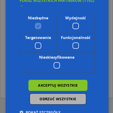
POKAŻ WSZYSTKICH PARTNERÓW
(1192)
Punkty w pobliżu
→
Projektowanie i Nadzór Roboty Drogowe,
Hrubieszowska 121, 22-100 Chełm
Niezbędne
Wydajność
Technikum Nr 1 W Chełmie, Stefana Batorego 1, 22-
100 Chełm
Adresy w pobliżu
Targetowanie
Funkcjonalność
Chełm, Hrubieszowska 87, Ulica (22-100)
(→ 28 m)
Chełm, Hrubieszowska 91, Ulica (22-100)
(→ 32 m)
Chełm, Cisowa 9, Ulica (22-100)
(→ 33 m)
Niesklasyfikowane
Chełm, Hrubieszowska 85B, Ulica (22-100)
(→ 41 m)
Chełm, Cisowa 7A, Ulica (22-100)
(→ 42 m)
Chełm, Cisowa 11, Ulica (22-100)
(→ 42 m)
Chełm, Hrubieszowska 96A, Ulica (22-100)
(→ 45 m)
Chełm, Cisowa 7, Ulica (22-100)
(→ 47 m)
Chełm, Hrubieszowska 94, Ulica (22-100)
(→ 49 m)
AKCEPTUJ WSZYSTKIE
Chełm, Hrubieszowska 98, Ulica (22-100)
(→ 63 m)
ODRZUĆ WSZYSTKIE
POKAŻ SZCZEGÓŁY