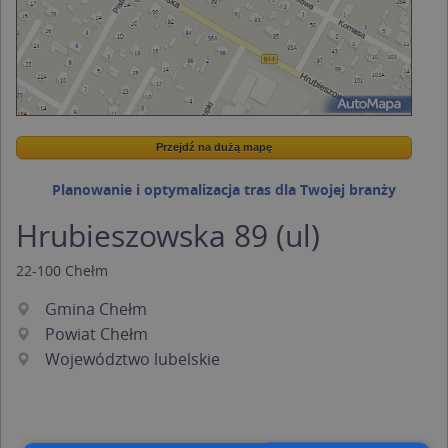
Przejdź na dużą mapę
Wstaw tę mapkę na swoją stronę
Przejdź na dużą mapę
Kreatorze map Targeo
Planowanie i optymalizacja tras dla Twojej branży
Hrubieszowska 89 (ul)
22-100
Chełm
Gmina Chełm
Powiat Chełm
Województwo lubelskie