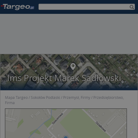
Ims Projekt Marek Sadłowski
Mapa Targeo
Sokołów Podlaski
Przemysł, Firmy
Przedsiębiorstwo,
Firma