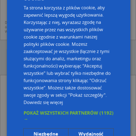
dodania ich do bazy Targeo oraz publikacji w wyszukiwarce firm i na
mapach (art. 6 ust. 1 lit. f RODO)
Ta strona korzysta z plików cookie, aby
udostępniania danych o firmach partnerom biznesowym operatora (art.
zapewnić lepszą wygodę użytkowania.
6 ust. 1 lit. f RODO)
Korzystając z niej, wyrażasz zgodę na
Dane pochodzą z publicznych baz CEIDG, GUS, REGON, z firmowych stron www
oraz od podmiotów zewnętrznych.
używanie przez nas wszystkich plików
Więcej informacji dot. RODO:
http://regulamin.automapa.pl/odo_przetwarzanie/
cookie zgodnie z warunkami naszej
polityki plików cookie. Możesz
zaakceptować je wszystkie (łącznie z tymi
służącymi do analiz, marketingu oraz
funkcjonalności) wybierając "Akceptuj
wszystkie" lub wybrać tylko niezbędne do
funkcjonowania strony klikając "Odrzuć
Ims Projekt Marek Sadłowski - inne Przemysł,
wszystkie". Możesz także dostosować
Firmy w pobliżu
swoje zgody w sekcji "Pokaż szczegóły".
Kancelaria Brokerska Konrad Czarkowski, Wolności 46,
Dowiedz się więcej
08-300 Sokołów Podlaski
Salon Kosmetyczny "Shine" Amelia Zima, Wolności 29,
POKAŻ WSZYSTKICH PARTNERÓW
(1192)
08-300 Sokołów Podlaski
→
Adresy w pobliżu
Niezbędne
Wydajność