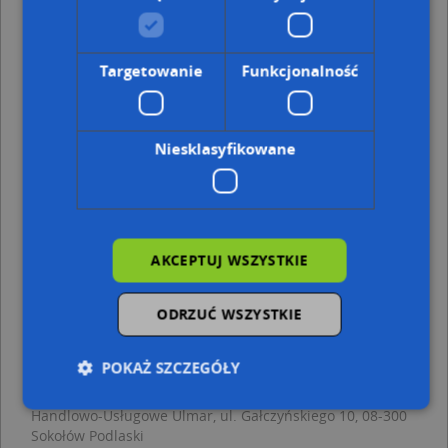
Sokołów Podlaski, Spacerowa 12, Ulica (08-300)
(→ 25 m)
Sokołów Podlaski, Spacerowa 9, Ulica (08-300)
(→ 31 m)
Sokołów Podlaski, Spacerowa 7, Ulica (08-300)
(→ 35 m)
Sokołów Podlaski, Spacerowa 11, Ulica (08-300)
(→ 35 m)
Targetowanie
Funkcjonalność
Sokołów Podlaski, Spacerowa 14, Ulica (08-300)
(→ 46 m)
Sokołów Podlaski, Bosco, ks. 14c, Ulica (08-300)
(→ 112 m)
Sokołów Podlaski, Bosco, ks. 18, Ulica (08-300)
(→ 116 m)
Sokołów Podlaski, Spacerowa 27, Ulica (08-300)
(→ 211 m)
Niesklasyfikowane
Sokołów Podlaski, Bosco, ks. 14, Ulica (08-300)
(→ 219 m)
Sokołów Podlaski, Działkowa 3a, Ulica (08-300)
(→ 272 m)
Ims Projekt Marek Sadłowski - inne punkty w
AKCEPTUJ WSZYSTKIE
pobliżu
Lotto, Kolejowa 8b, 08-300 Sokołów Podlaski
ODRZUĆ WSZYSTKIE
Agropest. Hurtownia ogrodnicza, Baczyńskiego
Krzysztofa Kamila, 08-300 Sokołów Podlaski
Firma Prywatna, Wolności 62A, 08-300 Sokołów
POKAŻ SZCZEGÓŁY
Podlaski
Paczuski Marcin Przedsiębiorstwo Spedycyjno-
Handlowo-Usługowe Ulmar, ul. Gałczyńskiego 10, 08-300
Sokołów Podlaski