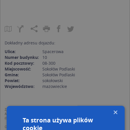
Dokładny adresu dojazdu:
Ulica:
Spacerowa
Numer budynku:
10
Kod pocztowy:
08-300
Miejscowość:
Sokołów Podlaski
Gmina:
Sokołów Podlaski
Powiat:
sokołowski
Województwo:
mazowieckie
Zgodnie z Rozporządzeniem PE i Rady (UE) o Ochronie Danych Osobowych
×
Administratorem (RODO), administratorem danych jest AutoMapa sp. z o.o.
(Operator) z siedzibą w Warszawie przy ulicy Domaniewskiej 37.
Ta strona używa plików
cookie
Operator przetwarza dane osobowe w celu: