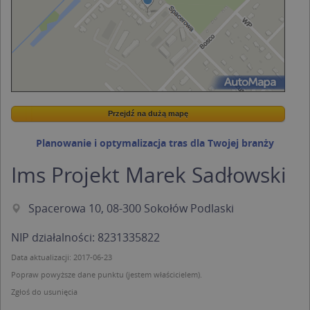
Przejdź na dużą mapę
Wstaw tę mapkę na swoją stronę
Przejdź na dużą mapę
Kreatorze map Targeo
Planowanie i optymalizacja tras dla Twojej branży
Ims Projekt Marek Sadłowski
Spacerowa 10, 08-300 Sokołów Podlaski
NIP działalności: 8231335822
Data aktualizacji: 2017-06-23
Popraw powyższe dane punktu (jestem właścicielem).
Zgłoś do usunięcia