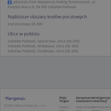
Niezbędne
Wydajność
Targetowanie
Jabłoński Piotr Wytwórnia Podłóg Drewnianych, ul.
Księdza Bosco 8, 08-300 Sokołów Podlaski
Funkcjonalność
Niesklasyfikowane
Najbliższe obszary kodów pocztowych
Niezbędne pliki cookie umożliwiają korzystanie z
podstawowych funkcji strony internetowej, takich
Kod pocztowy 08-300
jak logowanie użytkownika i zarządzanie kontem.
Bez niezbędnych plików cookie nie można
prawidłowo korzystać ze strony internetowej.
Ulice w pobliżu
Provider
/
Okres
Sokołów Podlaski, Spacerowa, Ulica (08-300)
Nazwa
Opi
Domena
przechowywania
Sokołów Podlaski, Widokowa, Ulica (08-300)
Sokołów Podlaski, Działkowa, Ulica (08-300)
APPSESSID
.targeo.pl
Sesja
CookieScriptConsent
1 rok 1 miesiąc
Ten
CookieScript
jes
.targeo.pl
prz
Coo
Scr
zap
pre
dot
zg
uży
pli
to 
Moje
Zarządzanie
Inteligencja
aby
Targeo
dostawami
lokalizacji
coo
© 2003-2026 AutoMapa Sp. z o.o.
Scr
Kreator
Optymalizacja
Geokodowani
dzi
map
trasy
Wybór