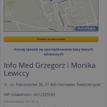
Przejdź na dużą mapę
Wstaw tę mapkę na swoją stronę
Przejdź na dużą mapę
Kreatorze map Targeo
Poznaj sposób na uporządkowanie bazy danych
adresowych
Info Med Grzegorz i Monika
Lewiccy
os. Patronackie 26, 27-400 Ostrowiec Świętokrzyski
NIP działalności: 6612329183
Data aktualizacji: 2017-07-16