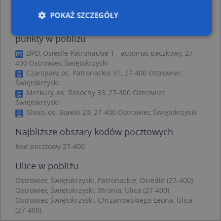
POKAŻ SZCZEGÓŁY
Info Med Grzegorz i Monika Lewiccy - inne
punkty w pobliżu
DPD, Osiedle Patronackie 1 - automat paczkowy, 27-
Niezbędne
Wydajność
Targetowanie
400 Ostrowiec Świętokrzyski
Funkcjonalność
Niesklasyfikowane
Czarspaw, os. Patronackie 31, 27-400 Ostrowiec
Świętokrzyski
Niezbędne pliki cookie umożliwiają korzystanie z
Merkury, os. Rosochy 33, 27-400 Ostrowiec
podstawowych funkcji strony internetowej, takich
Świętokrzyski
jak logowanie użytkownika i zarządzanie kontem.
Glaxo, os. Stawki 20, 27-400 Ostrowiec Świętokrzyski
Bez niezbędnych plików cookie nie można
prawidłowo korzystać ze strony internetowej.
Najbliższe obszary kodów pocztowych
Provider
/
Okres
Nazwa
Opi
Domena
przechowywania
Kod pocztowy 27-400
APPSESSID
.targeo.pl
Sesja
Ulice w pobliżu
CookieScriptConsent
1 rok 1 miesiąc
Ten
CookieScript
jes
.targeo.pl
Ostrowiec Świętokrzyski, Patronackie, Osiedle (27-400)
prz
Ostrowiec Świętokrzyski, Wronia, Ulica (27-400)
Coo
Scr
Ostrowiec Świętokrzyski, Chrzanowskiego Leona, Ulica
zap
(27-400)
pre
dot