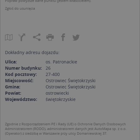
Popraw powyższe dane punktu (jestem właścicielem).
Zgłoś do usunięcia
Dokładny adresu dojazdu:
Ulica:
os. Patronackie
Numer budynku:
26
Kod pocztowy:
27-400
Miejscowość:
Ostrowiec Świętokrzyski
Gmina:
Ostrowiec Świętokrzyski
Powiat:
ostrowiecki
Województwo:
świętokrzyskie
Zgodnie z Rozporządzeniem PE i Rady (UE) o Ochronie Danych Osobowych
Administratorem (RODO), administratorem danych jest AutoMapa sp. z o.o.
(Operator) z siedzibą w Warszawie przy ulicy Domaniewskiej 37.