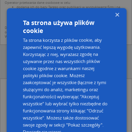
Operator przetwarza dane osobowe w celu:
dodania ich do bazy Targeo oraz publikacji w wyszukiwarce firm i na
mapach (art. 6 ust. 1 lit. f RODO)
×
udostępniania danych o firmach partnerom biznesowym operatora (art.
6 ust. 1 lit. f RODO)
Ta strona używa plików
Dane pochodzą z publicznych baz CEIDG, GUS, REGON, z firmowych stron www
cookie
oraz od podmiotów zewnętrznych.
Więcej informacji dot. RODO:
http://regulamin.automapa.pl/odo_przetwarzanie/
Ta strona korzysta z plików cookie, aby
zapewnić lepszą wygodę użytkowania.
Korzystając z niej, wyrażasz zgodę na
używanie przez nas wszystkich plików
cookie zgodnie z warunkami naszej
polityki plików cookie. Możesz
zaakceptować je wszystkie (łącznie z tymi
Info Med Grzegorz i Monika Lewiccy - inne
służącymi do analiz, marketingu oraz
Przemysł, Firmy w pobliżu
funkcjonalności) wybierając "Akceptuj
Wypożyczalnia Kaset Video Dąbek Andrzej, os.
wszystkie" lub wybrać tylko niezbędne do
Rosochy 30, 27-400 Ostrowiec Świętokrzyski
funkcjonowania strony klikając "Odrzuć
Usługi Budowlane, os. Rosochy 32, 27-400 Ostrowiec
wszystkie". Możesz także dostosować
Świętokrzyski
swoje zgody w sekcji "Pokaż szczegóły".
Agent Ubezpieczeniowy Harabin Bożena, os. Rosochy
6, 27-400 Ostrowiec Świętokrzyski
Dowiedz się więcej