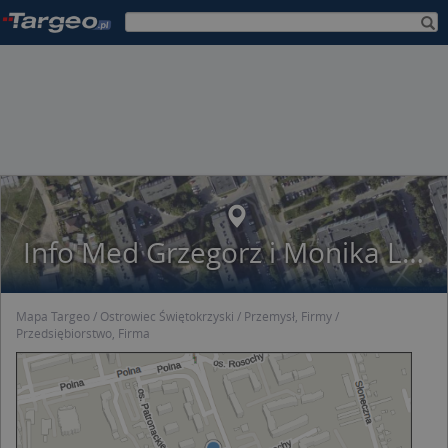
Info Med Grzegorz i Monika Lewiccy
Mapa Targeo
Ostrowiec Świętokrzyski
Przemysł, Firmy
Przedsiębiorstwo, Firma