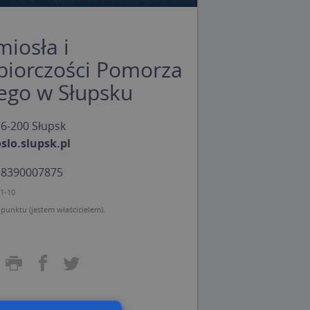
miosła i
biorczości Pomorza
ego w Słupsku
76-200 Słupsk
lo.slupsk.pl
: 8390007875
11-10
unktu (jestem właścicielem).