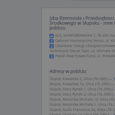
Nie
Izba Rzemiosła i Przedsiębior
Niezbędne pliki cook
Środkowego w Słupsku - inne 
zarządzanie kontem. 
pobliżu
Nazwa
GLS, NOWOBRAMSKA 1, 76-200 Slu
Gabinet Kosmetyczny Venus, ul. Ko
APPSESSID
Likwidator Usługi Ubezpieczeniowe
CookieScriptConse
Techniczne Donat Tajer, ul. Michała M
Polish Real Estate Fund, ul. Piekieł
U
Adresy w pobliżu
kloc
Słupsk, Kowalska 2, Ulica (76-200)
(→ 
Słupsk, Kowalska 1a, Ulica (76-200)
(→
Słupsk, Stary Rynek 1, Ulica (76-200)
(
Nazwa
Słupsk, Stary Rynek 2, Ulica (76-200)
(
Nazwa
CrossDomainCooki
Słupsk, Mostnika Michała 13, Ulica (76
Pro
Nazwa
Do
Słupsk, Mostnika Michała 1, Ulica (76-
_ga_DEEKR6C5LV
Słupsk, Nullo Francesco 5a, Aleja (76-
MUID
Mic
Słupsk, Grodzka 1a, Ulica (76-200)
(→ 
Cor