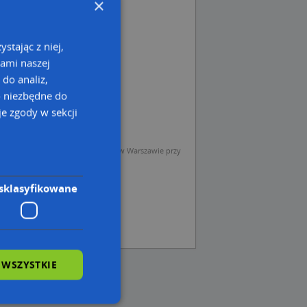
×
stając z niej,
kami naszej
 do analiz,
o niezbędne do
e zgody w sekcji
sp. z o.o. (Operator) z siedzibą w Warszawie przy
sklasyfikowane
 WSZYSTKIE