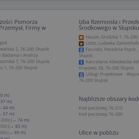
zbędne
Wydajność
Targetowanie
Funkcjonalność
Niesklasyfiko
czości Pomorza
Izba Rzemiosła i Przed
ie umożliwiają korzystanie z podstawowych funkcji strony internetowej, takich jak log
Przemysł, Firmy w
Środkowego w Słupsku 
Bez niezbędnych plików cookie nie można prawidłowo korzystać ze strony internetowe
Hause, Grodzka 1, 76-200
Provider
/
Okres
Opis
Domena
przechowywania
psk
Lotto, Ludwika Zamenhofa
walska 2, 76-200 Słupsk
Facciolo, Poradnia Psych.,
.targeo.pl
Sesja
 Badania i Analizy
Słupsk
nt
1 rok 1 miesiąc
Ten plik cookie jest używany przez usługę
CookieScript
ostnika 7, 76-200 Słupsk
Kancelaria Adwokacka Ad
do zapamiętywania preferencji dotyczący
.targeo.pl
ko 1, 76-200 Słupsk
Krajowej 38, 76-200 Słupsk
użytkownika na pliki cookie. Jest to koni
cookie Cookie-Script.com działał poprawn
Usługi Projektowe - Wojcie
76-200 Słupsk
.targeo.pl
1 rok
.www.targeo.pl
1 rok
30 m)
Najbliższe obszary ko
 37 m)
→ 44 m)
Kod pocztowy 76-215
Provider
/
Domena
Okres przecho
→ 57 m)
Kod pocztowy 76-200
Provider
/
Okres
Opis
eScriptConsent_35
.crossdomain.cookie-script.com
1 rok 1 mie
-200)
(→ 74 m)
vider
Domena
/
przechowywania
Okres
Opis
mena
przechowywania
200)
(→ 83 m)
.targeo.pl
1 rok 1 miesiąc
Ten plik cookie jest używany przez Google Anal
Ulice w pobliżu
200)
(→ 89 m)
utrzymywania stanu sesji.
1 rok 3 tygodnie
Ten plik cookie jest powszechnie używany przez fir
rosoft
unikalny identyfikator użytkownika. Można to ust
89 m)
poration