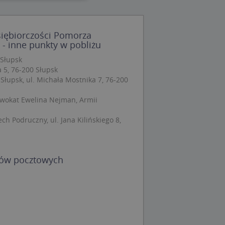
wane
siębiorczości Pomorza
owanie użytkownika i
- inne punkty w pobliżu
j.
 Słupsk
 5, 76-200 Słupsk
 Słupsk, ul. Michała Mostnika 7, 76-200
 Cookie-Script.com
wokat Ewelina Nejman, Armii
ch zgody
eczne, aby baner
ie.
ch Podruczny, ul. Jana Kilińskiego 8,
dów pocztowych
wywania
Opis
siąc
ytics do
mę Microsoft jako
awić za pomocą