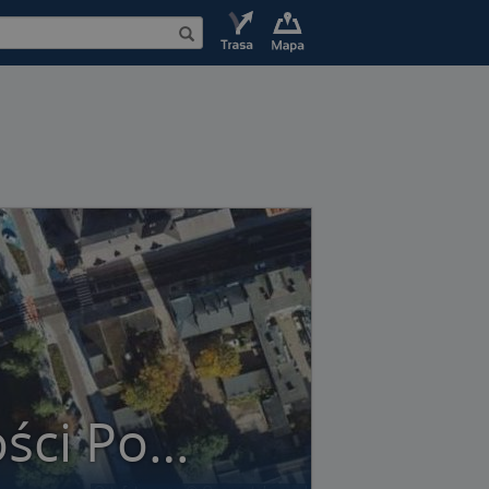
Izba Rzemiosła i Przedsiębiorczości Pomorza Środkowego w Słupsku