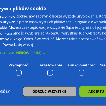
żywa plików cookie
a z plików cookie, aby zapewnić lepszą wygodę użytkowania. Korzy
a używanie przez nas wszystkich plików cookie zgodnie z warun
ookie. Możesz zaakceptować je wszystkie (łącznie z tymi służącymi
unkcjonalności) wybierając "Akceptuj wszystkie" lub wybrać tylk
trony klikając "Odrzuć wszystkie". Możesz także dostosować swoj
".
Dowiedz się więcej
ie Danych Osobowych Administratorem (RODO), administratorem danych jest AutoMapa 
KICH PARTNERÓW
(1192) →
Wydajność
Targetowanie
Funkcjonalność
Nie
wyszukiwarce firm i na mapach (art. 6 ust. 1 lit. f RODO)
znesowym operatora (art. 6 ust. 1 lit. f RODO)
ON, z firmowych stron www oraz od podmiotów zewnętrznych.
omapa.pl/odo_przetwarzanie/
EGÓŁY
ODRZUĆ WSZYSTKIE
AKCEPTUJ