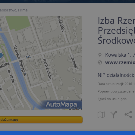
ębiorstwo, Firma
Izba Rze
Przedsię
Środkow
Kowalska 1, 
www.rzemios
NIP działalności
Data aktualizacji: 2016-
Popraw powyższe dane p
Zgłoś do usunięcia
a dużą mapę
a dużą mapę
acja tras dla Twojej branży
Kreatorze map Targeo