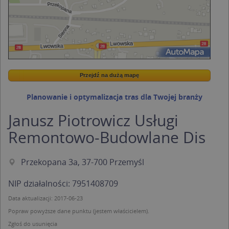
Przejdź na dużą mapę
Wstaw tę mapkę na swoją stronę
Przejdź na dużą mapę
Kreatorze map Targeo
Planowanie i optymalizacja tras dla Twojej branży
Janusz Piotrowicz Usługi
Remontowo-Budowlane Dis
Przekopana 3a, 37-700 Przemyśl
NIP działalności: 7951408709
Data aktualizacji: 2017-06-23
Popraw powyższe dane punktu (jestem właścicielem).
Zgłoś do usunięcia