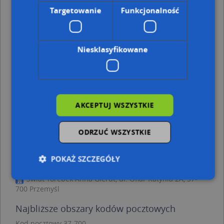
Adresy w pobliżu
Targetowanie
Funkcjonalność
Przemyśl, Przekopana 5, Ulica (37-700)
(→ 26 m)
Przemyśl, Przekopana 3, Ulica (37-700)
(→ 32 m)
Przemyśl, Przekopana 7, Ulica (37-700)
(→ 34 m)
Niesklasyfikowane
Przemyśl, Przekopana 9, Ulica (37-700)
(→ 52 m)
Przemyśl, Przekopana 1a, Ulica (37-700)
(→ 62 m)
Przemyśl, Sienna 14, Ulica (37-700)
(→ 87 m)
Przemyśl, Lwowska 35, Ulica (37-700)
(→ 127 m)
Przemyśl, Lwowska 47, Ulica (37-700)
(→ 151 m)
Przemyśl, Przerwa 5, Ulica (37-700)
(→ 231 m)
AKCEPTUJ WSZYSTKIE
Przemyśl, Przerwa 19, Ulica (37-700)
(→ 355 m)
ODRZUĆ WSZYSTKIE
Janusz Piotrowicz Usługi Remontowo-
Budowlane Dis - inne punkty w pobliżu
POKAŻ SZCZEGÓŁY
Fortyfikacja Linia Mołotowa, Mała, 37-700 Przemyśl
Świat Torebek Anna Gierut, ul. Ofiar Katynia 2A, 37-
700 Przemyśl
Niezbędne
Wydajność
Targetowanie
Najbliższe obszary kodów pocztowych
Funkcjonalność
Niesklasyfikowane
Kod pocztowy 37-700