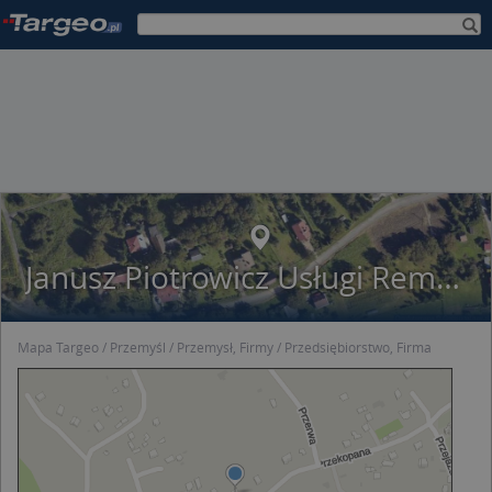
Janusz Piotrowicz Usługi Remontowo-Budowlane Dis
Mapa Targeo
Przemyśl
Przemysł, Firmy
Przedsiębiorstwo, Firma