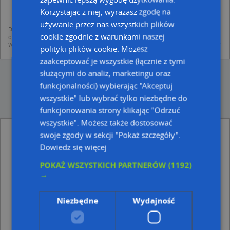
mapach (art. 6 ust. 1 lit. f RODO)
udostępniania danych o firmach partnerom biznesowym operatora (art.
Korzystając z niej, wyrażasz zgodę na
6 ust. 1 lit. f RODO)
używanie przez nas wszystkich plików
Dane pochodzą z publicznych baz CEIDG, GUS, REGON, z firmowych stron www
cookie zgodnie z warunkami naszej
oraz od podmiotów zewnętrznych.
Więcej informacji dot. RODO:
http://regulamin.automapa.pl/odo_przetwarzanie/
polityki plików cookie. Możesz
zaakceptować je wszystkie (łącznie z tymi
służącymi do analiz, marketingu oraz
funkcjonalności) wybierając "Akceptuj
wszystkie" lub wybrać tylko niezbędne do
funkcjonowania strony klikając "Odrzuć
wszystkie". Możesz także dostosować
Janusz Piotrowicz Usługi Remontowo-
swoje zgody w sekcji "Pokaż szczegóły".
Budowlane Dis - inne Przemysł, Firmy w
Dowiedz się więcej
pobliżu
POKAŻ WSZYSTKICH PARTNERÓW
(1192)
Zakłady Tkanin Powlekanych Sanwil, Lwowska 52, 37-
→
700 Przemyśl
Karina Trans, Lwowska 52, 37-700 Przemyśl
Fhu Marko, Lwowska 40, 37-700 Przemyśl
Niezbędne
Wydajność
Kwiaciarnia Chaber, ul. Ofiar Katynia 2B, 37-700
Przemyśl