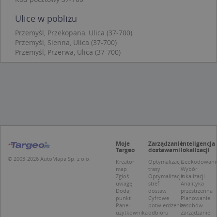
Niezbędne pliki cookie umożliwiają korzystanie z
podstawowych funkcji strony internetowej, takich
Ulice w pobliżu
jak logowanie użytkownika i zarządzanie kontem.
Bez niezbędnych plików cookie nie można
Przemyśl, Przekopana, Ulica (37-700)
prawidłowo korzystać ze strony internetowej.
Przemyśl, Sienna, Ulica (37-700)
Przemyśl, Przerwa, Ulica (37-700)
Provider
/
Okres
Nazwa
Opi
Domena
przechowywania
APPSESSID
.targeo.pl
Sesja
CookieScriptConsent
1 rok 1 miesiąc
Ten
CookieScript
jes
.targeo.pl
prz
Coo
Scr
zap
pre
dot
Moje
Zarządzanie
Inteligencja
zg
Targeo
dostawami
lokalizacji
uży
pli
© 2003-2026 AutoMapa Sp. z o.o.
Kreator
Optymalizacja
Geokodowani
to 
map
trasy
Wybór
aby
Zgłoś
Optymalizacja
lokalizacji
coo
uwagę
stref
Analityka
Scr
Dodaj
dostaw
przestrzenna
dzi
punkt
Cyfrowe
Planowanie
pop
Panel
potwierdzenie
zasobów
U
.targeo.pl
1 rok
użytkownika
odbioru
Zarządzanie