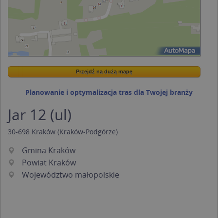
Przejdź na dużą mapę
Wstaw tę mapkę na swoją stronę
Przejdź na dużą mapę
Kreatorze map Targeo
Planowanie i optymalizacja tras dla Twojej branży
Jar 12 (ul)
30-698
Kraków
(Kraków-Podgórze)
Gmina Kraków
Powiat Kraków
Województwo małopolskie