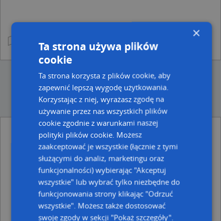
×
Ta strona używa plików
cookie
Ta strona korzysta z plików cookie, aby
zapewnić lepszą wygodę użytkowania.
Korzystając z niej, wyrażasz zgodę na
używanie przez nas wszystkich plików
cookie zgodnie z warunkami naszej
polityki plików cookie. Możesz
Ulice w pobliżu
zaakceptować je wszystkie (łącznie z tymi
Kraków, Jar, Ulica (30-698)
służącymi do analiz, marketingu oraz
Kraków, Michalika Andrzeja, Ulica (30-698)
funkcjonalności) wybierając "Akceptuj
Kraków, Sawiczewskich Józefa i Floriana, Ulica (30-698)
wszystkie" lub wybrać tylko niezbędne do
funkcjonowania strony klikając "Odrzuć
Najbliższe obszary kodów pocztowych
wszystkie". Możesz także dostosować
Kod pocztowy 30-698
swoje zgody w sekcji "Pokaż szczegóły".