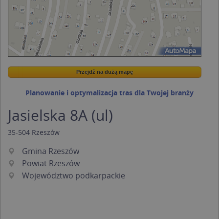
Przejdź na dużą mapę
Wstaw tę mapkę na swoją stronę
Przejdź na dużą mapę
Kreatorze map Targeo
Planowanie i optymalizacja tras dla Twojej branży
Jasielska 8A (ul)
35-504
Rzeszów
Gmina Rzeszów
Powiat Rzeszów
Województwo podkarpackie