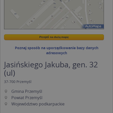
Przejdź na dużą mapę
Wstaw tę mapkę na swoją stronę
Przejdź na dużą mapę
Kreatorze map Targeo
Poznaj sposób na uporządkowanie bazy danych
adresowych
Jasińskiego Jakuba, gen. 32
(ul)
37-700
Przemyśl
Gmina Przemyśl
Powiat Przemyśl
Województwo podkarpackie