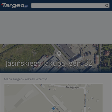
Jasińskiego Jakuba, gen. 32
Mapa Targeo
Adresy Przemyśl