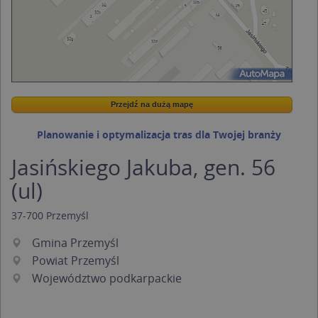
Przejdź na dużą mapę
Wstaw tę mapkę na swoją stronę
Przejdź na dużą mapę
Kreatorze map Targeo
Planowanie i optymalizacja tras dla Twojej branży
Jasińskiego Jakuba, gen. 56
(ul)
37-700
Przemyśl
Gmina Przemyśl
Powiat Przemyśl
Województwo podkarpackie