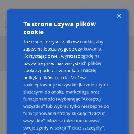
×
Ta strona używa plików
cookie
Ta strona korzysta z plików cookie, aby
zapewnić lepszą wygodę użytkowania.
Korzystając z niej, wyrażasz zgodę na
używanie przez nas wszystkich plików
cookie zgodnie z warunkami naszej
polityki plików cookie. Możesz
zaakceptować je wszystkie (łącznie z tymi
Ulice w pobliżu
służącymi do analiz, marketingu oraz
Przemyśl, Ziemiańskiego Józefa, ks., Ulica (37-700)
funkcjonalności) wybierając "Akceptuj
Przemyśl, Rozdroże, Ulica (37-700)
wszystkie" lub wybrać tylko niezbędne do
Przemyśl, Liebermana Hermana, Rondo (37-700)
funkcjonowania strony klikając "Odrzuć
Najbliższe obszary kodów pocztowych
wszystkie". Możesz także dostosować
swoje zgody w sekcji "Pokaż szczegóły".
Kod pocztowy 37-700