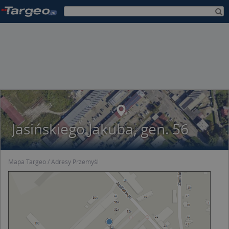
Jasińskiego Jakuba, gen. 56
Mapa Targeo
Adresy Przemyśl