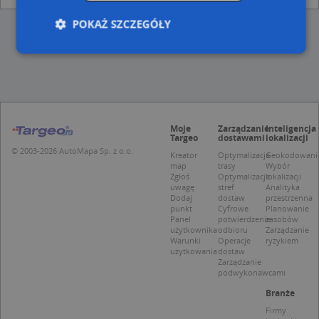
POKAŻ SZCZEGÓŁY
Niezbędne
Wydajność
Targetowanie
Funkcjonalność
Niesklasyfikowane
Moje
Zarządzanie
Inteligencja
Niezbędne pliki cookie umożliwiają korzystanie z
Targeo
dostawami
lokalizacji
podstawowych funkcji strony internetowej, takich
© 2003-2026 AutoMapa Sp. z o.o.
jak logowanie użytkownika i zarządzanie kontem.
Kreator
Optymalizacja
Geokodowani
Bez niezbędnych plików cookie nie można
map
trasy
Wybór
prawidłowo korzystać ze strony internetowej.
Zgłoś
Optymalizacja
lokalizacji
uwagę
stref
Analityka
Provider
/
Okres
Dodaj
dostaw
przestrzenna
Nazwa
Opi
Domena
przechowywania
punkt
Cyfrowe
Planowanie
Panel
potwierdzenie
zasobów
APPSESSID
.targeo.pl
Sesja
użytkownika
odbioru
Zarządzanie
Warunki
Operacje
ryzykiem
CookieScriptConsent
1 rok 1 miesiąc
Ten
CookieScript
użytkowania
dostaw
jes
.targeo.pl
Zarządzanie
prz
podwykonawcami
Coo
Scr
Branże
zap
pre
Firmy
dot