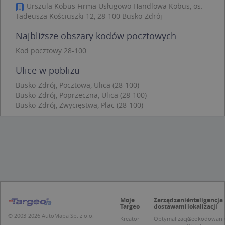
Niezbędne
Wydajność
Targetowanie
Urszula Kobus Firma Usługowo Handlowa Kobus, os.
Tadeusza Kościuszki 12, 28-100 Busko-Zdrój
Funkcjonalność
Niesklasyfikowane
Najbliższe obszary kodów pocztowych
Niezbędne pliki cookie umożliwiają korzystanie z
podstawowych funkcji strony internetowej, takich
Kod pocztowy 28-100
jak logowanie użytkownika i zarządzanie kontem.
Bez niezbędnych plików cookie nie można
prawidłowo korzystać ze strony internetowej.
Ulice w pobliżu
Provider
/
Okres
Busko-Zdrój, Pocztowa, Ulica (28-100)
Nazwa
Opi
Domena
przechowywania
Busko-Zdrój, Poprzeczna, Ulica (28-100)
Busko-Zdrój, Zwycięstwa, Plac (28-100)
APPSESSID
.targeo.pl
Sesja
CookieScriptConsent
1 rok 1 miesiąc
Ten
CookieScript
jes
.targeo.pl
prz
Coo
Scr
zap
pre
dot
zg
uży
pli
to 
Moje
Zarządzanie
Inteligencja
aby
Targeo
dostawami
lokalizacji
coo
© 2003-2026 AutoMapa Sp. z o.o.
Scr
Kreator
Optymalizacja
Geokodowani
dzi