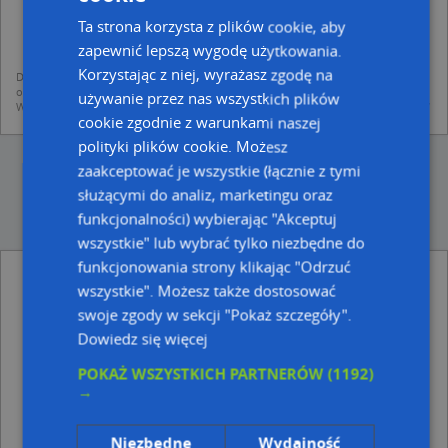
dodania ich do bazy Targeo oraz publikacji w wyszukiwarce firm i na
mapach (art. 6 ust. 1 lit. f RODO)
Ta strona korzysta z plików cookie, aby
udostępniania danych o firmach partnerom biznesowym operatora (art.
zapewnić lepszą wygodę użytkowania.
6 ust. 1 lit. f RODO)
Korzystając z niej, wyrażasz zgodę na
Dane pochodzą z publicznych baz CEIDG, GUS, REGON, z firmowych stron www
oraz od podmiotów zewnętrznych.
używanie przez nas wszystkich plików
Więcej informacji dot. RODO:
http://regulamin.automapa.pl/odo_przetwarzanie/
cookie zgodnie z warunkami naszej
polityki plików cookie. Możesz
zaakceptować je wszystkie (łącznie z tymi
służącymi do analiz, marketingu oraz
funkcjonalności) wybierając "Akceptuj
wszystkie" lub wybrać tylko niezbędne do
funkcjonowania strony klikając "Odrzuć
Joanna Mazur - inne Przemysł, Firmy w
wszystkie". Możesz także dostosować
pobliżu
swoje zgody w sekcji "Pokaż szczegóły".
DPD, Mickiewicza 4, 28-100 Busko-Zdrój
Dowiedz się więcej
Zakład Usługowo Handlowy Optyk Karolczak Wiesława
Wyrozumska Zofia Zdziebko Mariusz, pl. Zwycięstwa 15,
POKAŻ WSZYSTKICH PARTNERÓW
(1192)
28-100 Busko-Zdrój
→
Małgorzata Stępień - Działalność Gospodarcza,
Partyzantów 13, 28-100 Busko-Zdrój
Niezbędne
Wydajność