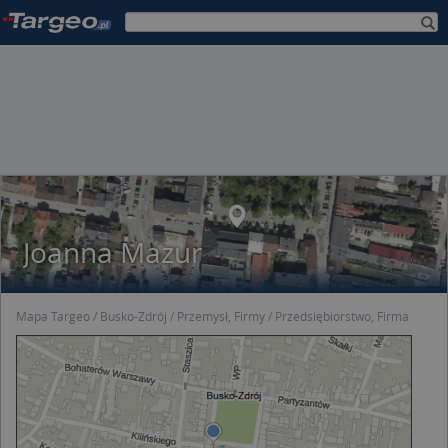
Joanna Mazur
Mapa Targeo
Busko-Zdrój
Przemysł, Firmy
Przedsiębiorstwo, Firma