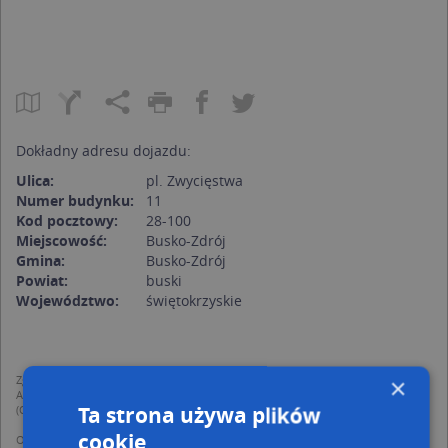
Dokładny adresu dojazdu:
Ulica:
pl. Zwycięstwa
Numer budynku:
11
Kod pocztowy:
28-100
Miejscowość:
Busko-Zdrój
Gmina:
Busko-Zdrój
Powiat:
buski
Województwo:
świętokrzyskie
Zgodnie z Rozporządzeniem PE i Rady (UE) o Ochronie Danych Osobowych
×
Administratorem (RODO), administratorem danych jest AutoMapa sp. z o.o.
Ta strona używa plików
(Operator) z siedzibą w Warszawie przy ulicy Domaniewskiej 37.
cookie
Operator przetwarza dane osobowe w celu: