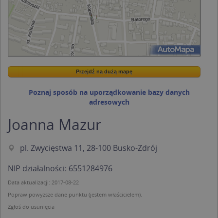
Przejdź na dużą mapę
Wstaw tę mapkę na swoją stronę
Przejdź na dużą mapę
Kreatorze map Targeo
Poznaj sposób na uporządkowanie bazy danych
adresowych
Joanna Mazur
pl. Zwycięstwa 11, 28-100 Busko-Zdrój
NIP działalności: 6551284976
Data aktualizacji: 2017-08-22
Popraw powyższe dane punktu (jestem właścicielem).
Zgłoś do usunięcia