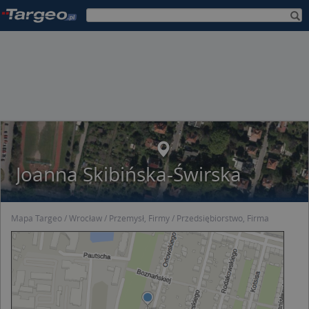
Joanna Skibińska-Świrska
Mapa Targeo
Wrocław
Przemysł, Firmy
Przedsiębiorstwo, Firma