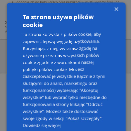
dodania ich do bazy Targeo oraz publikacji w wyszukiwarce firm i na
mapach (art. 6 ust. 1 lit. f RODO)
×
udostępniania danych o firmach partnerom biznesowym operatora (art.
Ta strona używa plików
6 ust. 1 lit. f RODO)
Dane pochodzą z publicznych baz CEIDG, GUS, REGON, z firmowych stron www
cookie
oraz od podmiotów zewnętrznych.
Więcej informacji dot. RODO:
http://regulamin.automapa.pl/odo_przetwarzanie/
Ta strona korzysta z plików cookie, aby
zapewnić lepszą wygodę użytkowania.
Korzystając z niej, wyrażasz zgodę na
używanie przez nas wszystkich plików
cookie zgodnie z warunkami naszej
polityki plików cookie. Możesz
zaakceptować je wszystkie (łącznie z tymi
Joanna Skibińska-Świrska - inne Przemysł,
służącymi do analiz, marketingu oraz
Firmy w pobliżu
funkcjonalności) wybierając "Akceptuj
Zakład Budowlano-Remontowy Nawrot Stanisław, ul.
wszystkie" lub wybrać tylko niezbędne do
Jasna 4, 51-659 Wrocław
funkcjonowania strony klikając "Odrzuć
Agent Ubezpieczeniowy, Spółdzielcza 14, 51-662
wszystkie". Możesz także dostosować
Wrocław
swoje zgody w sekcji "Pokaż szczegóły".
Małgorzata Długosz-Domańska, Spółdzielcza 1A, 51-
Dowiedz się więcej
662 Wrocław