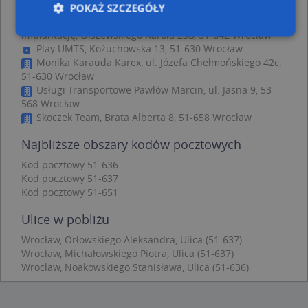
pobliżu
POKAŻ SZCZEGÓŁY
Zaszycie Wrocław-Kiedy najlepiej zdecydować się na
implantację, Olszewskiego Karola 23B, 51-642 Wrocław
Play UMTS, Kożuchowska 13, 51-630 Wrocław
Monika Karauda Karex, ul. Józefa Chełmońskiego 42c,
Niezbędne
Wydajność
Targetowanie
51-630 Wrocław
Funkcjonalność
Niesklasyfikowane
Usługi Transportowe Pawłów Marcin, ul. Jasna 9, 53-
568 Wrocław
Niezbędne pliki cookie umożliwiają korzystanie z
Skoczek Team, Brata Alberta 8, 51-658 Wrocław
podstawowych funkcji strony internetowej, takich
jak logowanie użytkownika i zarządzanie kontem.
Najbliższe obszary kodów pocztowych
Bez niezbędnych plików cookie nie można
prawidłowo korzystać ze strony internetowej.
Kod pocztowy 51-636
Provider
/
Okres
Kod pocztowy 51-637
Nazwa
Opi
Domena
przechowywania
Kod pocztowy 51-651
APPSESSID
.targeo.pl
Sesja
Ulice w pobliżu
CookieScriptConsent
1 rok 1 miesiąc
Ten
CookieScript
jes
.targeo.pl
Wrocław, Orłowskiego Aleksandra, Ulica (51-637)
prz
Wrocław, Michałowskiego Piotra, Ulica (51-637)
Coo
Scr
Wrocław, Noakowskiego Stanisława, Ulica (51-636)
zap
pre
dot
zg