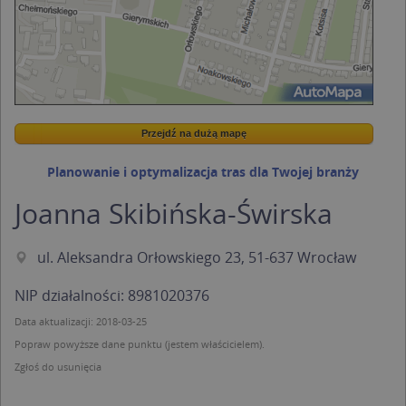
Przejdź na dużą mapę
Wstaw tę mapkę na swoją stronę
Przejdź na dużą mapę
Kreatorze map Targeo
Planowanie i optymalizacja tras dla Twojej branży
Joanna Skibińska-Świrska
ul. Aleksandra Orłowskiego 23, 51-637 Wrocław
NIP działalności: 8981020376
Data aktualizacji: 2018-03-25
Popraw powyższe dane punktu (jestem właścicielem).
Zgłoś do usunięcia