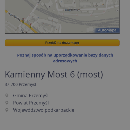
Przejdź na dużą mapę
Wstaw tę mapkę na swoją stronę
Przejdź na dużą mapę
Kreatorze map Targeo
Poznaj sposób na uporządkowanie bazy danych
adresowych
Kamienny Most 6 (most)
37-700
Przemyśl
Gmina Przemyśl
Powiat Przemyśl
Województwo podkarpackie