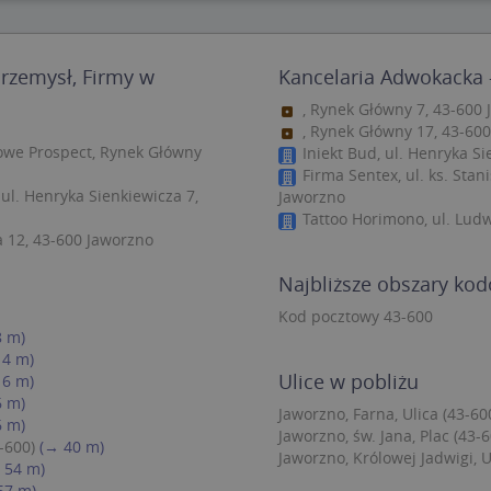
zbędne
Wydajność
Targetowanie
Funkcjonalność
Niesklasyfiko
Przemysł, Firmy w
Kancelaria Adwokacka -
ie umożliwiają korzystanie z podstawowych funkcji strony internetowej, takich jak log
Bez niezbędnych plików cookie nie można prawidłowo korzystać ze strony internetowe
, Rynek Główny 7, 43-600
, Rynek Główny 17, 43-60
Provider
/
Okres
Opis
Domena
przechowywania
we Prospect, Rynek Główny
Iniekt Bud, ul. Henryka S
Firma Sentex, ul. ks. Stan
.targeo.pl
Sesja
l. Henryka Sienkiewicza 7,
Jaworzno
nt
1 rok 1 miesiąc
Ten plik cookie jest używany przez usługę
CookieScript
Tattoo Horimono, ul. Lud
do zapamiętywania preferencji dotyczący
.targeo.pl
a 12, 43-600 Jaworzno
użytkownika na pliki cookie. Jest to koni
cookie Cookie-Script.com działał poprawn
Najbliższe obszary ko
.targeo.pl
1 rok
Kod pocztowy 43-600
.www.targeo.pl
1 rok
8 m)
14 m)
Ulice w pobliżu
16 m)
Provider
/
Domena
Okres przecho
6 m)
Provider
/
Okres
Jaworzno, Farna, Ulica (43-60
Opis
eScriptConsent_35
.crossdomain.cookie-script.com
1 rok 1 mie
6 m)
vider
Domena
/
przechowywania
Okres
Opis
Jaworzno, św. Jana, Plac (43-6
mena
przechowywania
-600)
(→ 40 m)
.targeo.pl
1 rok 1 miesiąc
Ten plik cookie jest używany przez Google Anal
Jaworzno, Królowej Jadwigi, U
 54 m)
utrzymywania stanu sesji.
1 rok 3 tygodnie
Ten plik cookie jest powszechnie używany przez fir
rosoft
unikalny identyfikator użytkownika. Można to ust
57 m)
poration