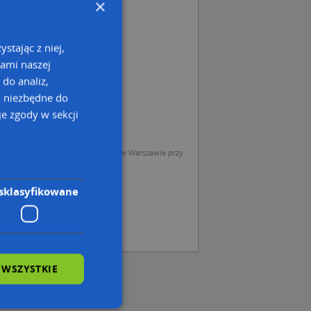
×
stając z niej,
kami naszej
 do analiz,
o niezbędne do
e zgody w sekcji
sp. z o.o. (Operator) z siedzibą w Warszawie przy
sklasyfikowane
 WSZYSTKIE