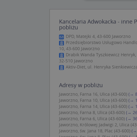
Nie
Kancelaria Adwokacka - inne 
Niezbędne pliki cook
pobliżu
zarządzanie kontem. 
DPD, Matejki 4, 43-600 Jaworzno
Nazwa
Przedsiębiorstwo Usługowo Handlo
10, 43-600 Jaworzno
APPSESSID
Drabik Wanda Tyszkiewicz Henryk, u
CookieScriptConse
32-510 Jaworzno
Aktiv-Diet, ul. Henryka Sienkiewicz
U
Adresy w pobliżu
kloc
Jaworzno, Farna 16, Ulica (43-600)
(→ 
Jaworzno, Farna 10, Ulica (43-600)
(→ 
Jaworzno, Farna 14, Ulica (43-600)
(→ 
Nazwa
Jaworzno, Farna 8, Ulica (43-600)
(→ 2
Nazwa
CrossDomainCooki
Jaworzno, Farna 6, Ulica (43-600)
(→ 3
Pro
Nazwa
Do
Jaworzno, Królowej Jadwigi 2, Ulica (43
_ga_DEEKR6C5LV
Jaworzno, św. Jana 18, Plac (43-600)
(→
MUID
Mic
Jaworzno, św. Jana 8, Plac (43-600)
(→ 
Cor