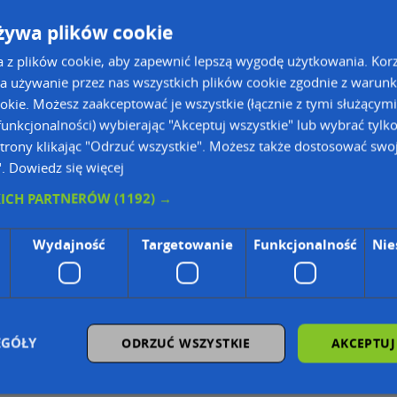
żywa plików cookie
a z plików cookie, aby zapewnić lepszą wygodę użytkowania. Korzy
a używanie przez nas wszystkich plików cookie zgodnie z warun
ookie. Możesz zaakceptować je wszystkie (łącznie z tymi służącymi
unkcjonalności) wybierając "Akceptuj wszystkie" lub wybrać tylk
trony klikając "Odrzuć wszystkie". Możesz także dostosować swoj
".
Dowiedz się więcej
ie Danych Osobowych Administratorem (RODO), administratorem danych jest AutoMapa 
KICH PARTNERÓW
(1192) →
Wydajność
Targetowanie
Funkcjonalność
Nie
wyszukiwarce firm i na mapach (art. 6 ust. 1 lit. f RODO)
znesowym operatora (art. 6 ust. 1 lit. f RODO)
ON, z firmowych stron www oraz od podmiotów zewnętrznych.
omapa.pl/odo_przetwarzanie/
EGÓŁY
ODRZUĆ WSZYSTKIE
AKCEPTUJ