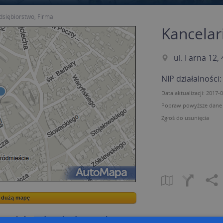
dsiębiorstwo, Firma
Kancela
ul. Farna 12,
NIP działalności
Data aktualizacji: 2017-
Popraw powyższe dane p
Zgłoś do usunięcia
a dużą mapę
a dużą mapę
owanie bazy danych adresowych
Kreatorze map Targeo