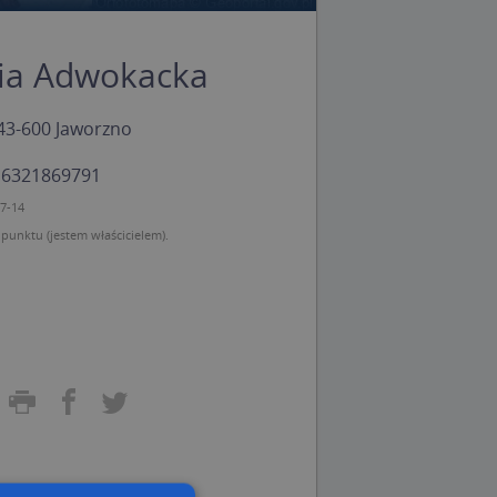
ria Adwokacka
 43-600 Jaworzno
: 6321869791
07-14
unktu (jestem właścicielem).