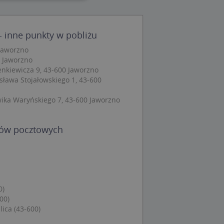
wane
 inne punkty w pobliżu
owanie użytkownika i
j.
 Jaworzno
0 Jaworzno
ienkiewicza 9, 43-600 Jaworzno
isława Stojałowskiego 1, 43-600
 Cookie-Script.com
wika Waryńskiego 7, 43-600 Jaworzno
ch zgody
eczne, aby baner
ie.
dów pocztowych
wywania
Opis
0)
siąc
00)
ytics do
lica (43-600)
mę Microsoft jako
awić za pomocą