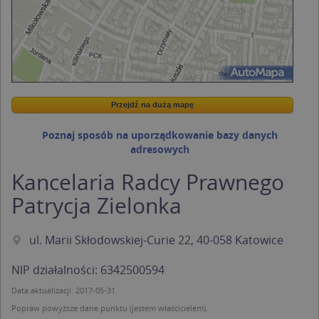
Przejdź na dużą mapę
Wstaw tę mapkę na swoją stronę
Przejdź na dużą mapę
Kreatorze map Targeo
Poznaj sposób na uporządkowanie bazy danych
adresowych
Kancelaria Radcy Prawnego
Patrycja Zielonka
ul. Marii Skłodowskiej-Curie 22, 40-058 Katowice
NIP działalności: 6342500594
Data aktualizacji: 2017-05-31
Popraw powyższe dane punktu (jestem właścicielem).