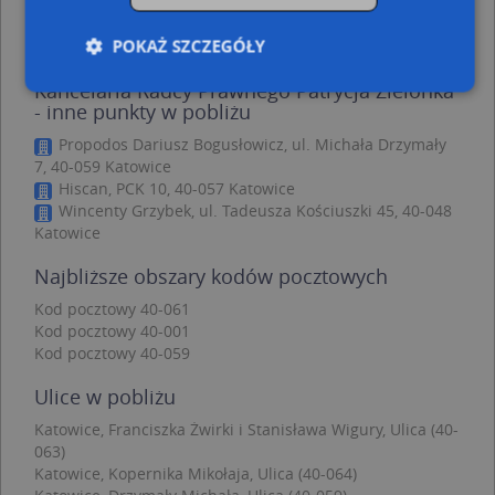
55 m)
Katowice, Krzywa 9, Ulica (40-061)
(→ 144 m)
POKAŻ SZCZEGÓŁY
Kancelaria Radcy Prawnego Patrycja Zielonka
- inne punkty w pobliżu
Niezbędne
Wydajność
Targetowanie
Propodos Dariusz Bogusłowicz, ul. Michała Drzymały
7, 40-059 Katowice
Funkcjonalność
Niesklasyfikowane
Hiscan, PCK 10, 40-057 Katowice
Wincenty Grzybek, ul. Tadeusza Kościuszki 45, 40-048
Niezbędne pliki cookie umożliwiają korzystanie z
podstawowych funkcji strony internetowej, takich
Katowice
jak logowanie użytkownika i zarządzanie kontem.
Bez niezbędnych plików cookie nie można
Najbliższe obszary kodów pocztowych
prawidłowo korzystać ze strony internetowej.
Kod pocztowy 40-061
Provider
/
Okres
Nazwa
Opi
Kod pocztowy 40-001
Domena
przechowywania
Kod pocztowy 40-059
APPSESSID
.targeo.pl
Sesja
Ulice w pobliżu
CookieScriptConsent
1 rok 1 miesiąc
Ten
CookieScript
jes
.targeo.pl
prz
Katowice, Franciszka Żwirki i Stanisława Wigury, Ulica (40-
Coo
063)
Scr
Katowice, Kopernika Mikołaja, Ulica (40-064)
zap
pre