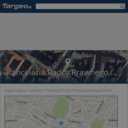
Kancelaria Radcy Prawnego Patrycja Zielonka
Mapa Targeo
Katowice
Przemysł, Firmy
Przedsiębiorstwo, Firma