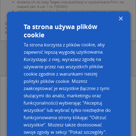
dodania ich do bazy Targeo oraz publikacji w wyszukiwarce firm i na
mapach (art. 6 ust. 1 lit. f RODO)
udostępniania danych o firmach partnerom biznesowym operatora (art.
6 ust. 1 lit. f RODO)
×
Dane pochodzą z publicznych baz CEIDG, GUS, REGON, z firmowych stron www
Ta strona używa plików
oraz od podmiotów zewnętrznych.
Więcej informacji dot. RODO:
http://regulamin.automapa.pl/odo_przetwarzanie/
cookie
Ta strona korzysta z plików cookie, aby
zapewnić lepszą wygodę użytkowania.
Korzystając z niej, wyrażasz zgodę na
używanie przez nas wszystkich plików
cookie zgodnie z warunkami naszej
polityki plików cookie. Możesz
Kancelaria Radcy Prawnego Patrycja Zielonka
zaakceptować je wszystkie (łącznie z tymi
- inne Przemysł, Firmy w pobliżu
służącymi do analiz, marketingu oraz
DHL ServicePoint, Pl. Oddziałów Młodzieży
funkcjonalności) wybierając "Akceptuj
Powstańczej 1, 40-061 Katowice
wszystkie" lub wybrać tylko niezbędne do
Przedsiębiorstwo Budowlano-Remontowe Budmark
funkcjonowania strony klikając "Odrzuć
Ryszard Klimasiński, ul. Żwirki i Wigury 11, 40-063
Katowice
wszystkie". Możesz także dostosować
Kancelaria Radców Prawnych Tomasz Ogłódek
swoje zgody w sekcji "Pokaż szczegóły".