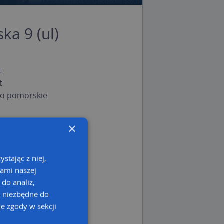
ka 9 (ul)
t
t
o pomorskie
×
stając z niej,
kami naszej
 do analiz,
o niezbędne do
e zgody w sekcji