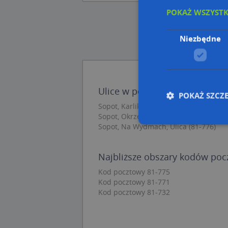
POKAŻ WSZYST
Niezbędne
Ulice w pobliżu
POKAŻ SZCZ
Sopot, Karlikowska, Ulica (81-732)
Sopot, Okrzei Stefana, Ulica (81-733)
Sopot, Na Wydmach, Ulica (81-776)
Nie
Najbliższe obszary kodów po
Niezbędne pliki cook
Kod pocztowy 81-775
zarządzanie kontem. 
Kod pocztowy 81-771
Kod pocztowy 81-732
Nazwa
APPSESSID
CookieScriptConse