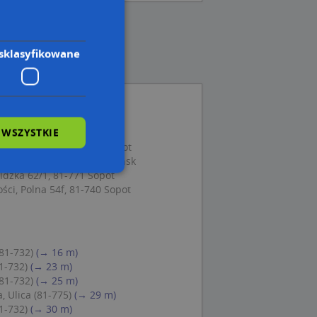
sklasyfikowane
 WSZYSTKIE
ikowska 5, 81-732 Sopot
unwaldzka 86, 81-771 Sopot
 Grunwaldzka, 81-771 Gdańsk
ldzka 62/1, 81-771 Sopot
ci, Polna 54f, 81-740 Sopot
wane
owanie użytkownika i
j.
(81-732)
(→ 16 m)
81-732)
(→ 23 m)
(81-732)
(→ 25 m)
, Ulica (81-775)
(→ 29 m)
81-732)
(→ 30 m)
 Cookie-Script.com