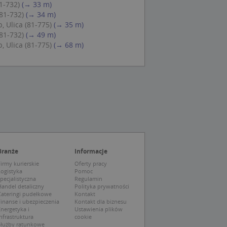
81-732)
(→ 33 m)
ch zgody
eczne, aby baner
(81-732)
(→ 34 m)
ie.
, Ulica (81-775)
(→ 35 m)
(81-732)
(→ 49 m)
, Ulica (81-775)
(→ 68 m)
wywania
Opis
siąc
ytics do
mę Microsoft jako
awić za pomocą
niversal Analytics -
ie uważa się, że
ywanej usługi
soft, umożliwiając
zróżniania
Branże
Informacje
 losowo
a. Jest on
tórego właścicielem
irmy kurierskie
Oferty pracy
ie i służy do
wiedzającego witrynę
Logistyka
Pomoc
sesji i kampanii na
pecjalistyczna
Regulamin
andel detaliczny
Polityka prywatności
ck i zawiera
Cateringi pudełkowe
Kontakt
ą analityki
wy korzysta z
inanse i ubezpieczenia
Kontakt dla biznesu
o pomocy
 użytkownik
nergetyka i
Ustawienia plików
edzających i
tryny.
ie typu wzorzec, w
nfrastruktura
cookie
ria cyfr i liter, co
Służby ratunkowe
mę Microsoft jako