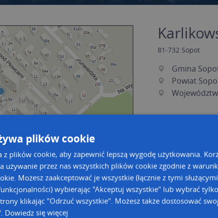
Karlikows
81-732
Sopot
Gmina Sopo
Powiat Sopo
Województw
żywa plików cookie
a z plików cookie, aby zapewnić lepszą wygodę użytkowania. Korzy
a używanie przez nas wszystkich plików cookie zgodnie z warun
ookie. Możesz zaakceptować je wszystkie (łącznie z tymi służącymi
unkcjonalności) wybierając "Akceptuj wszystkie" lub wybrać tylk
a dużą mapę
a dużą mapę
trony klikając "Odrzuć wszystkie". Możesz także dostosować swoj
".
Dowiedz się więcej
acja tras dla Twojej branży
Kreatorze map Targeo