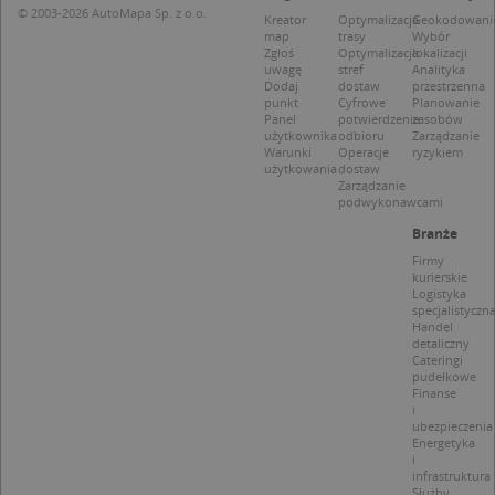
© 2003-2026 AutoMapa Sp. z o.o.
Niezbędne
Wydajność
Targetowanie
Kreator
Optymalizacja
Geokodowani
map
trasy
Wybór
Funkcjonalność
Niesklasyfikowane
Zgłoś
Optymalizacja
lokalizacji
uwagę
stref
Analityka
Dodaj
dostaw
przestrzenna
Niezbędne pliki cookie umożliwiają korzystanie z
punkt
Cyfrowe
Planowanie
podstawowych funkcji strony internetowej, takich
Panel
potwierdzenie
zasobów
jak logowanie użytkownika i zarządzanie kontem.
użytkownika
odbioru
Zarządzanie
Bez niezbędnych plików cookie nie można
Warunki
Operacje
ryzykiem
prawidłowo korzystać ze strony internetowej.
użytkowania
dostaw
Zarządzanie
Provider
/
Okres
Nazwa
Opi
podwykonawcami
Domena
przechowywania
Branże
APPSESSID
.targeo.pl
Sesja
Firmy
CookieScriptConsent
1 rok 1 miesiąc
Ten
CookieScript
kurierskie
jes
.targeo.pl
Logistyka
prz
specjalistyczn
Coo
Handel
Scr
detaliczny
zap
Cateringi
pre
pudełkowe
dot
Finanse
zg
i
uży
ubezpieczenia
pli
Energetyka
to 
i
aby
coo
infrastruktura
Scr
Służby