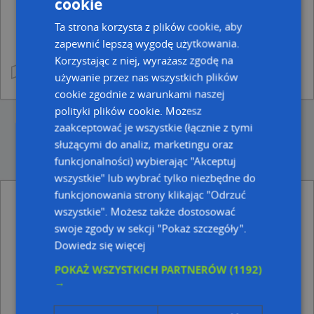
cookie
Ta strona korzysta z plików cookie, aby
zapewnić lepszą wygodę użytkowania.
Korzystając z niej, wyrażasz zgodę na
używanie przez nas wszystkich plików
cookie zgodnie z warunkami naszej
polityki plików cookie. Możesz
zaakceptować je wszystkie (łącznie z tymi
służącymi do analiz, marketingu oraz
funkcjonalności) wybierając "Akceptuj
wszystkie" lub wybrać tylko niezbędne do
funkcjonowania strony klikając "Odrzuć
wszystkie". Możesz także dostosować
Ulice w pobliżu
swoje zgody w sekcji "Pokaż szczegóły".
Szaniec, Szaniec, Ulica (28-100)
Dowiedz się więcej
Najbliższe obszary kodów pocztowych
POKAŻ WSZYSTKICH PARTNERÓW
(1192)
→
Kod pocztowy 28-100