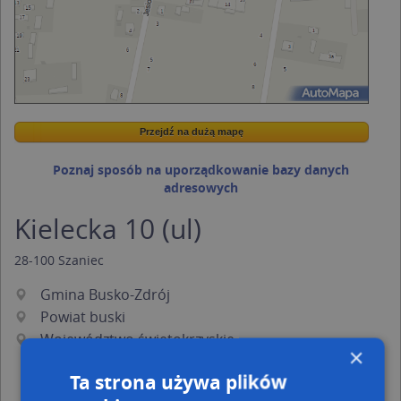
Przejdź na dużą mapę
Wstaw tę mapkę na swoją stronę
Przejdź na dużą mapę
Kreatorze map Targeo
Poznaj sposób na uporządkowanie bazy danych
adresowych
Kielecka 10 (ul)
28-100
Szaniec
Gmina Busko-Zdrój
Powiat buski
Województwo świętokrzyskie
×
Ta strona używa plików