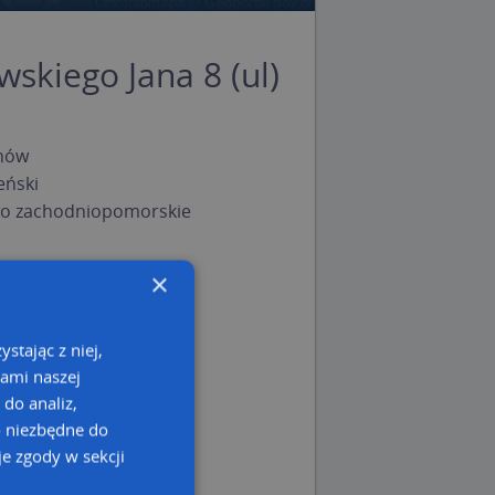
skiego Jana 8 (ul)
nów
eński
o zachodniopomorskie
×
stając z niej,
kami naszej
 do analiz,
o niezbędne do
e zgody w sekcji