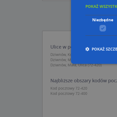
POKAŻ WSZYST
Niezbędne
Ulice w pobliżu
POKAŻ SZCZ
Dziwnów, Kochanowskiego Jana, Ulica 
Dziwnów, Mickiewicza Adama, Ulica (7
Dziwnów, Mała, Ulica (72-420)
Nie
Najbliższe obszary kodów po
Niezbędne pliki cook
Kod pocztowy 72-420
zarządzanie kontem. 
Kod pocztowy 72-400
Nazwa
APPSESSID
CookieScriptConse