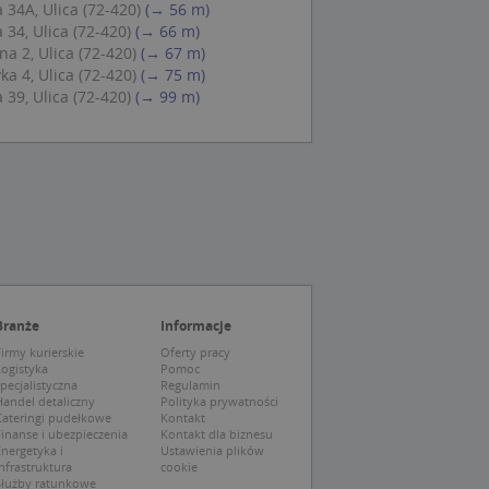
34A, Ulica (72-420)
(→ 56 m)
ch zgody
eczne, aby baner
34, Ulica (72-420)
(→ 66 m)
ie.
a 2, Ulica (72-420)
(→ 67 m)
a 4, Ulica (72-420)
(→ 75 m)
39, Ulica (72-420)
(→ 99 m)
wywania
Opis
siąc
ytics do
mę Microsoft jako
awić za pomocą
niversal Analytics -
ie uważa się, że
ywanej usługi
soft, umożliwiając
zróżniania
Branże
Informacje
 losowo
a. Jest on
tórego właścicielem
irmy kurierskie
Oferty pracy
ie i służy do
wiedzającego witrynę
Logistyka
Pomoc
sesji i kampanii na
pecjalistyczna
Regulamin
andel detaliczny
Polityka prywatności
ck i zawiera
Cateringi pudełkowe
Kontakt
ą analityki
wy korzysta z
inanse i ubezpieczenia
Kontakt dla biznesu
o pomocy
 użytkownik
nergetyka i
Ustawienia plików
edzających i
tryny.
ie typu wzorzec, w
nfrastruktura
cookie
ria cyfr i liter, co
Służby ratunkowe
mę Microsoft jako