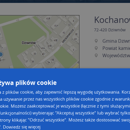
Kochanow
72-420
Dziwnów
Gmina Dziw
Powiat kami
Województw
żywa plików cookie
a z plików cookie, aby zapewnić lepszą wygodę użytkowania. Korzy
a używanie przez nas wszystkich plików cookie zgodnie z warun
ookie. Możesz zaakceptować je wszystkie (łącznie z tymi służącymi
unkcjonalności) wybierając "Akceptuj wszystkie" lub wybrać tylk
a dużą mapę
a dużą mapę
trony klikając "Odrzuć wszystkie". Możesz także dostosować swoj
".
Dowiedz się więcej
owanie bazy danych adresowych
Kreatorze map Targeo