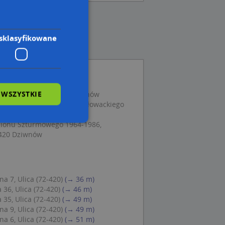
sklasyfikowane
 WSZYSTKIE
za Adama 7A, 72-420 Dziwnów
ne Noclegi nad morzem, Słowackiego
lionu Szturmowego 1964-1986,
-420 Dziwnów
wane
owanie użytkownika i
j.
a 7, Ulica (72-420)
(→ 36 m)
36, Ulica (72-420)
(→ 46 m)
35, Ulica (72-420)
(→ 49 m)
a 9, Ulica (72-420)
(→ 49 m)
a 6, Ulica (72-420)
(→ 51 m)
 Cookie-Script.com