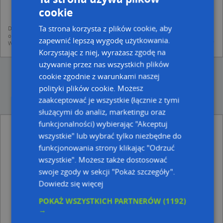
mapach (art. 6 ust. 1 lit. f RODO)
udostępniania danych o firmach partnerom biznesowym operatora (art.
cookie
6 ust. 1 lit. f RODO)
Ta strona korzysta z plików cookie, aby
Dane pochodzą z publicznych baz CEIDG, GUS, REGON, z firmowych stron www
oraz od podmiotów zewnętrznych.
zapewnić lepszą wygodę użytkowania.
Więcej informacji dot. RODO:
http://regulamin.automapa.pl/odo_przetwarzanie/
Korzystając z niej, wyrażasz zgodę na
używanie przez nas wszystkich plików
cookie zgodnie z warunkami naszej
polityki plików cookie. Możesz
zaakceptować je wszystkie (łącznie z tymi
służącymi do analiz, marketingu oraz
funkcjonalności) wybierając "Akceptuj
Kocoń Stanisław - inne Przemysł, Firmy w
wszystkie" lub wybrać tylko niezbędne do
pobliżu
funkcjonowania strony klikając "Odrzuć
Krzysztof Jesionka Fantazja, ul. Ofiar Terroru 39, 44-
wszystkie". Możesz także dostosować
280 Rydułtowy
swoje zgody w sekcji "Pokaż szczegóły".
D&D Cars Daniel Ochwat, Bohaterów Warszawy 60B,
Dowiedz się więcej
44-280 Rydułtowy
Sławomir Zalenga - Działalność Gospodarcza, ul. Ofiar
POKAŻ WSZYSTKICH PARTNERÓW
(1192)
Terroru 44, 44-280 Rydułtowy
→
Adresy w pobliżu