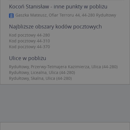
Kocoń Stanisław - inne punkty w pobliżu
Niezbędne
Wydajność
Targetowanie
Gaszka Mateusz, Ofiar Terroru 44, 44-280 Rydułtowy
Funkcjonalność
Niesklasyfikowane
Najbliższe obszary kodów pocztowych
Niezbędne pliki cookie umożliwiają korzystanie z
podstawowych funkcji strony internetowej, takich
Kod pocztowy 44-280
jak logowanie użytkownika i zarządzanie kontem.
Kod pocztowy 44-310
Bez niezbędnych plików cookie nie można
Kod pocztowy 44-370
prawidłowo korzystać ze strony internetowej.
Provider
/
Okres
Ulice w pobliżu
Nazwa
Opi
Domena
przechowywania
Rydułtowy, Przerwy-Tetmajera Kazimierza, Ulica (44-280)
APPSESSID
.targeo.pl
Sesja
Rydułtowy, Licealna, Ulica (44-280)
CookieScriptConsent
1 rok 1 miesiąc
Ten
Rydułtowy, Skalna, Ulica (44-280)
CookieScript
jes
.targeo.pl
prz
Coo
Scr
zap
pre
dot
zg
uży
pli
to 
aby