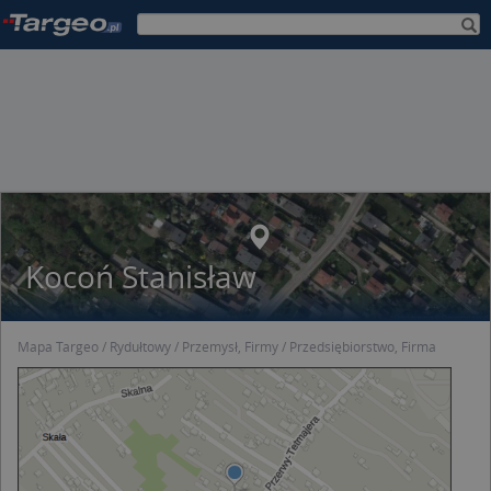
Kocoń Stanisław
Mapa Targeo
Rydułtowy
Przemysł, Firmy
Przedsiębiorstwo, Firma