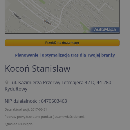
Przejdź na dużą mapę
Wstaw tę mapkę na swoją stronę
Przejdź na dużą mapę
Kreatorze map Targeo
Planowanie i optymalizacja tras dla Twojej branży
Kocoń Stanisław
ul. Kazimierza Przerwy-Tetmajera 42 D, 44-280
Rydułtowy
NIP działalności: 6470503463
Data aktualizacji: 2017-05-31
Popraw powyższe dane punktu (jestem właścicielem).
Zgłoś do usunięcia