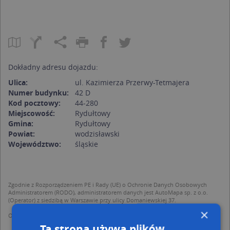
Dokładny adresu dojazdu:
Ulica:
ul. Kazimierza Przerwy-Tetmajera
Numer budynku:
42 D
Kod pocztowy:
44-280
Miejscowość:
Rydułtowy
Gmina:
Rydułtowy
Powiat:
wodzisławski
Województwo:
śląskie
Zgodnie z Rozporządzeniem PE i Rady (UE) o Ochronie Danych Osobowych
Administratorem (RODO), administratorem danych jest AutoMapa sp. z o.o.
(Operator) z siedzibą w Warszawie przy ulicy Domaniewskiej 37.
×
Operator przetwarza dane osobowe w celu:
dodania ich do bazy Targeo oraz publikacji w wyszukiwarce firm i na
Ta strona używa plików