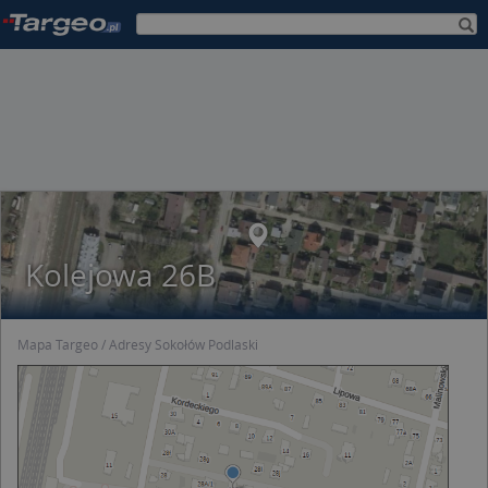
Kolejowa 26B
Mapa Targeo
Adresy Sokołów Podlaski