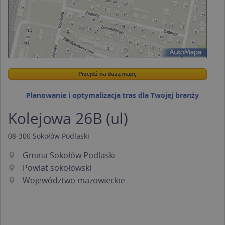
Przejdź na dużą mapę
Wstaw tę mapkę na swoją stronę
Przejdź na dużą mapę
Kreatorze map Targeo
Planowanie i optymalizacja tras dla Twojej branży
Kolejowa 26B (ul)
08-300
Sokołów Podlaski
Gmina Sokołów Podlaski
Powiat sokołowski
Województwo mazowieckie