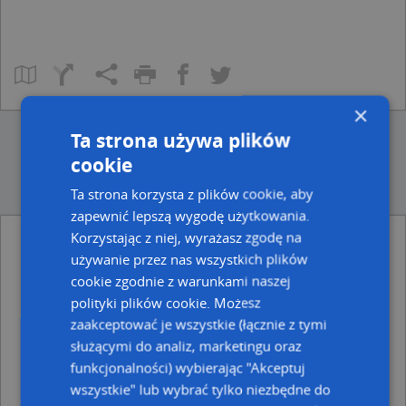
×
Ta strona używa plików
cookie
Ta strona korzysta z plików cookie, aby
zapewnić lepszą wygodę użytkowania.
Korzystając z niej, wyrażasz zgodę na
używanie przez nas wszystkich plików
Ulice w pobliżu
cookie zgodnie z warunkami naszej
Sokołów Podlaski, Zagłoby Jana Onufrego, Ulica (08-300)
polityki plików cookie. Możesz
Sokołów Podlaski, Żeromskiego Stefana, Ulica (08-300)
zaakceptować je wszystkie (łącznie z tymi
Sokołów Podlaski, Kordeckiego Augustyna, ks., Ulica (08-
300)
służącymi do analiz, marketingu oraz
funkcjonalności) wybierając "Akceptuj
Najbliższe obszary kodów pocztowych
wszystkie" lub wybrać tylko niezbędne do
Kod pocztowy 08-300