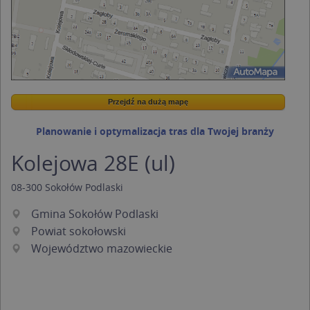
Przejdź na dużą mapę
Wstaw tę mapkę na swoją stronę
Przejdź na dużą mapę
Kreatorze map Targeo
Planowanie i optymalizacja tras dla Twojej branży
Kolejowa 28E (ul)
08-300
Sokołów Podlaski
Gmina Sokołów Podlaski
Powiat sokołowski
Województwo mazowieckie