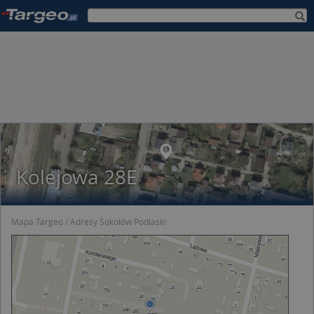
Kolejowa 28E
Mapa Targeo
Adresy Sokołów Podlaski