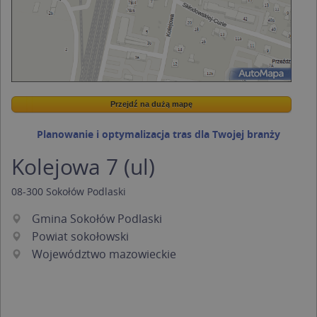
Przejdź na dużą mapę
Wstaw tę mapkę na swoją stronę
Przejdź na dużą mapę
Kreatorze map Targeo
Planowanie i optymalizacja tras dla Twojej branży
Kolejowa 7 (ul)
08-300
Sokołów Podlaski
Gmina Sokołów Podlaski
Powiat sokołowski
Województwo mazowieckie