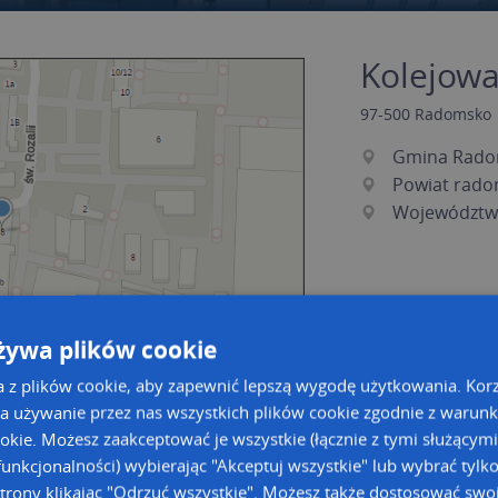
Kolejowa 
97-500
Radomsko
Gmina Rad
Powiat rado
Województwo
żywa plików cookie
a z plików cookie, aby zapewnić lepszą wygodę użytkowania. Korzy
a używanie przez nas wszystkich plików cookie zgodnie z warun
ookie. Możesz zaakceptować je wszystkie (łącznie z tymi służącymi
a dużą mapę
a dużą mapę
unkcjonalności) wybierając "Akceptuj wszystkie" lub wybrać tylk
acja tras dla Twojej branży
trony klikając "Odrzuć wszystkie". Możesz także dostosować swoj
Kreatorze map Targeo