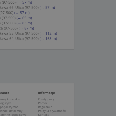
 (97-500)
(→ 57 m)
 Cookie-Script.com
wa 66, Ulica (97-500)
(→ 57 m)
ch zgody
(97-500)
(→ 57 m)
eczne, aby baner
ie.
a (97-500)
(→ 65 m)
a (97-500)
(→ 83 m)
ca (97-500)
(→ 87 m)
wa 55, Ulica (97-500)
(→ 112 m)
wa 64, Ulica (97-500)
(→ 163 m)
wywania
Opis
siąc
ytics do
mę Microsoft jako
awić za pomocą
niversal Analytics -
ie uważa się, że
ywanej usługi
soft, umożliwiając
zróżniania
 losowo
a. Jest on
tórego właścicielem
Branże
Informacje
ie i służy do
wiedzającego witrynę
sesji i kampanii na
irmy kurierskie
Oferty pracy
Logistyka
Pomoc
ck i zawiera
pecjalistyczna
Regulamin
ą analityki
wy korzysta z
andel detaliczny
Polityka prywatności
o pomocy
 użytkownik
Cateringi pudełkowe
Kontakt
edzających i
tryny.