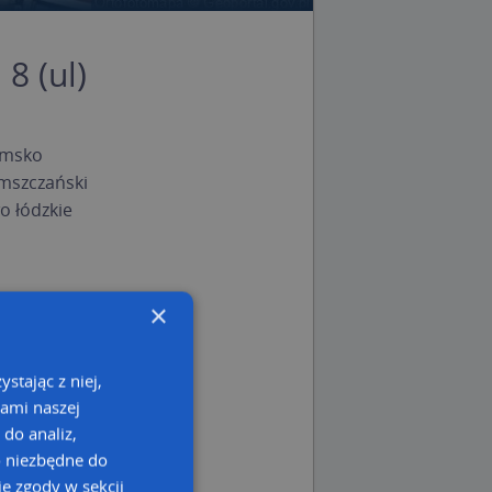
8 (ul)
omsko
mszczański
 łódzkie
×
stając z niej,
kami naszej
 do analiz,
o niezbędne do
e zgody w sekcji