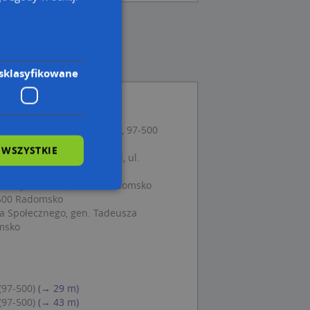
sklasyfikowane
zny Tina, ul. Kościuszki 4, 97-500
 WSZYSTKIE
araszkiewicz Piotr Frebel, ul.
sko
 Władysława 64, 97-500 Radomsko
-500 Radomsko
 Społecznego, gen. Tadeusza
wane
omsko
owanie użytkownika i
j.
(97-500)
(→ 29 m)
(97-500)
(→ 43 m)