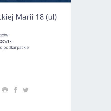
iej Marii 18 (ul)
czów
czowski
o podkarpackie