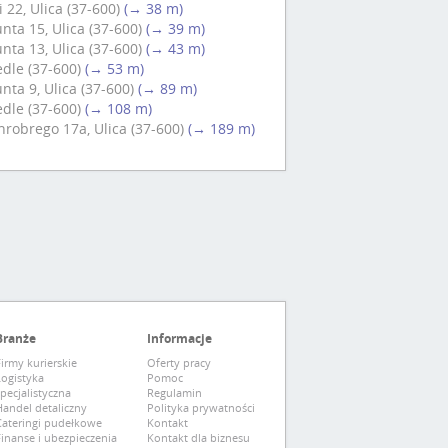
22, Ulica (37-600)
(→ 38 m)
ta 15, Ulica (37-600)
(→ 39 m)
ta 13, Ulica (37-600)
(→ 43 m)
edle (37-600)
(→ 53 m)
ta 9, Ulica (37-600)
(→ 89 m)
edle (37-600)
(→ 108 m)
robrego 17a, Ulica (37-600)
(→ 189 m)
Branże
Informacje
irmy kurierskie
Oferty pracy
Logistyka
Pomoc
pecjalistyczna
Regulamin
andel detaliczny
Polityka prywatności
Cateringi pudełkowe
Kontakt
inanse i ubezpieczenia
Kontakt dla biznesu