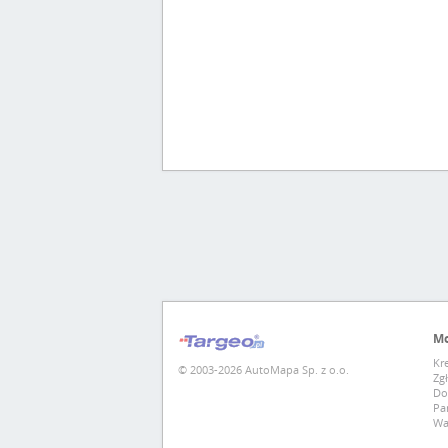
Mo
Kr
© 2003-2026 AutoMapa Sp. z o.o.
Zg
Do
Pa
Wa