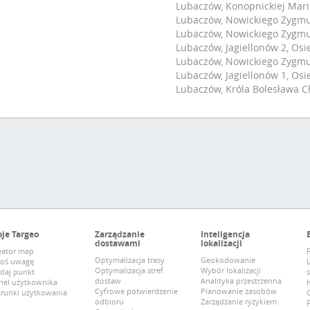
Lubaczów, Konopnickiej Marii 
Lubaczów, Nowickiego Zygmun
Lubaczów, Nowickiego Zygmun
Lubaczów, Jagiellonów 2, Osi
Lubaczów, Nowickiego Zygmun
Lubaczów, Jagiellonów 1, Osi
Lubaczów, Króla Bolesława Ch
je Targeo
Zarządzanie
Inteligencja
dostawami
lokalizacji
eator map
F
Optymalizacja trasy
Geokodowanie
łoś uwagę
Optymalizacja stref
Wybór lokalizacji
daj punkt
s
dostaw
Analityka przestrzenna
nel użytkownika
H
Cyfrowe potwierdzenie
Planowanie zasobów
runki użytkowania
odbioru
Zarządzanie ryzykiem
F