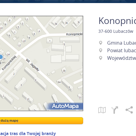
Konopnick
37-600
Lubaczów
Gmina Luba
Powiat luba
Województw
a dużą mapę
a dużą mapę
acja tras dla Twojej branży
Kreatorze map Targeo