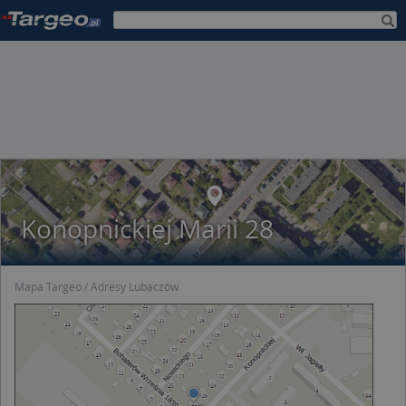
Konopnickiej Marii 28
Mapa Targeo
Adresy Lubaczów