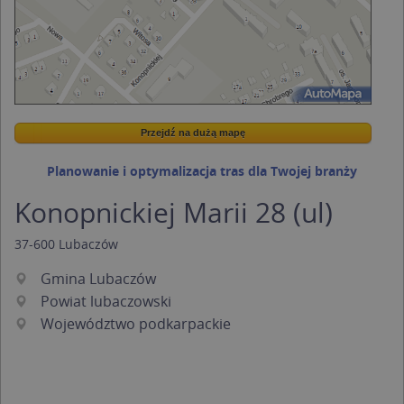
Przejdź na dużą mapę
Wstaw tę mapkę na swoją stronę
Przejdź na dużą mapę
Kreatorze map Targeo
Planowanie i optymalizacja tras dla Twojej branży
Konopnickiej Marii 28 (ul)
37-600
Lubaczów
Gmina Lubaczów
Powiat lubaczowski
Województwo podkarpackie