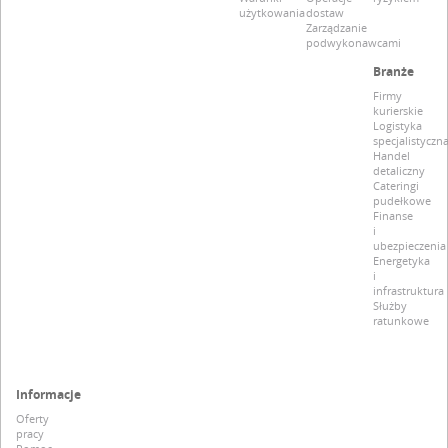
użytkowania
dostaw
Zarządzanie
podwykonawcami
Branże
Firmy
kurierskie
Logistyka
specjalistyczn
Handel
detaliczny
Cateringi
pudełkowe
Finanse
i
ubezpieczenia
Energetyka
i
infrastruktura
Służby
ratunkowe
Informacje
Oferty
pracy