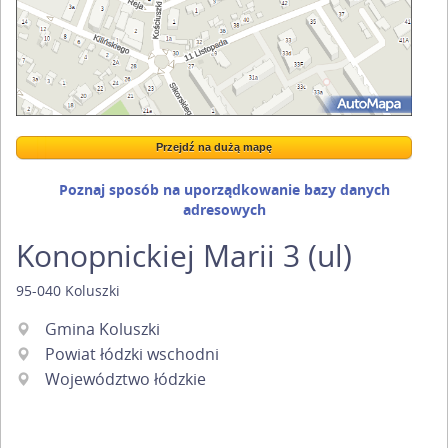
Przejdź na dużą mapę
Wstaw tę mapkę na swoją stronę
Przejdź na dużą mapę
Kreatorze map Targeo
Poznaj sposób na uporządkowanie bazy danych
adresowych
Konopnickiej Marii 3 (ul)
95-040
Koluszki
Gmina Koluszki
Powiat łódzki wschodni
Województwo łódzkie