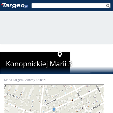
Konopnickiej Marii 3
Mapa Targeo
Adresy Koluszki