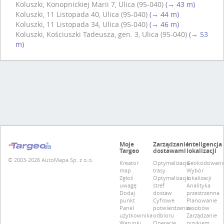
Koluszki, Konopnickiej Marii 7, Ulica (95-040)
(→ 43 m)
Koluszki, 11 Listopada 40, Ulica (95-040)
(→ 44 m)
Koluszki, 11 Listopada 34, Ulica (95-040)
(→ 46 m)
Koluszki, Kościuszki Tadeusza, gen. 3, Ulica (95-040)
(→ 53
m)
Moje
Zarządzanie
Inteligencja
Targeo
dostawami
lokalizacji
© 2003-2026 AutoMapa Sp. z o.o.
Kreator
Optymalizacja
Geokodowani
map
trasy
Wybór
Zgłoś
Optymalizacja
lokalizacji
uwagę
stref
Analityka
Dodaj
dostaw
przestrzenna
punkt
Cyfrowe
Planowanie
Panel
potwierdzenie
zasobów
użytkownika
odbioru
Zarządzanie
Warunki
Operacje
ryzykiem