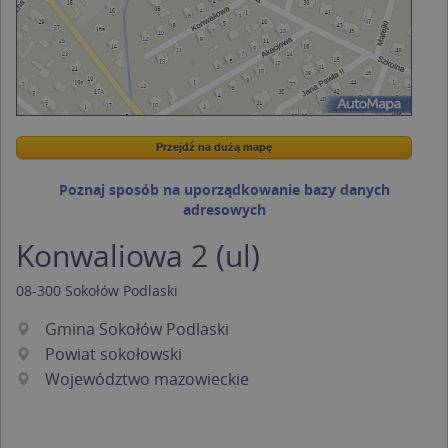
Przejdź na dużą mapę
Wstaw tę mapkę na swoją stronę
Przejdź na dużą mapę
Kreatorze map Targeo
Poznaj sposób na uporządkowanie bazy danych
adresowych
Konwaliowa 2 (ul)
08-300
Sokołów Podlaski
Gmina Sokołów Podlaski
Powiat sokołowski
Województwo mazowieckie