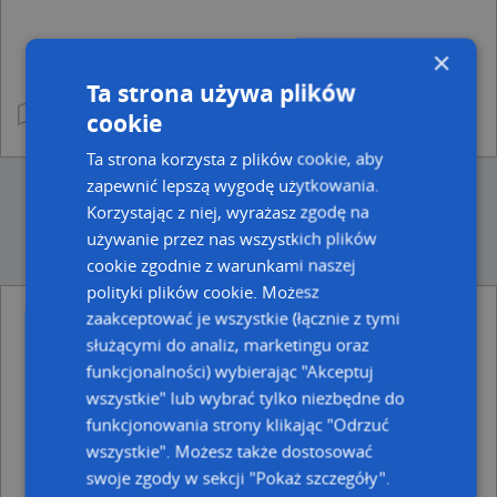
×
Ta strona używa plików
cookie
Ta strona korzysta z plików cookie, aby
zapewnić lepszą wygodę użytkowania.
Korzystając z niej, wyrażasz zgodę na
używanie przez nas wszystkich plików
cookie zgodnie z warunkami naszej
polityki plików cookie. Możesz
zaakceptować je wszystkie (łącznie z tymi
Ulice w pobliżu
służącymi do analiz, marketingu oraz
funkcjonalności) wybierając "Akceptuj
Sokołów Podlaski, Konwaliowa, Ulica (08-300)
Sokołów Podlaski, Akacjowa, Ulica (08-300)
wszystkie" lub wybrać tylko niezbędne do
Sokołów Podlaski, Matejki Jana, Ulica (08-300)
funkcjonowania strony klikając "Odrzuć
wszystkie". Możesz także dostosować
Najbliższe obszary kodów pocztowych
swoje zgody w sekcji "Pokaż szczegóły".
Kod pocztowy 08-300