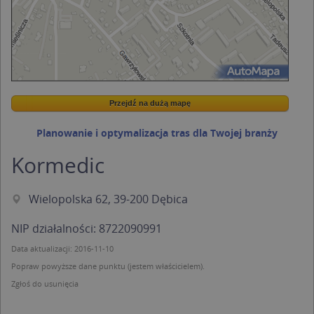
Przejdź na dużą mapę
Wstaw tę mapkę na swoją stronę
Przejdź na dużą mapę
Kreatorze map Targeo
Planowanie i optymalizacja tras dla Twojej branży
Kormedic
Wielopolska 62, 39-200 Dębica
NIP działalności: 8722090991
Data aktualizacji: 2016-11-10
Popraw powyższe dane punktu (jestem właścicielem).
Zgłoś do usunięcia