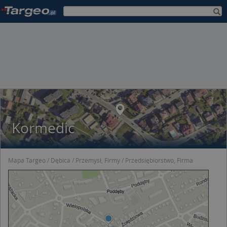
Kormedic
Mapa Targeo
Dębica
Przemysł, Firmy
Przedsiębiorstwo, Firma