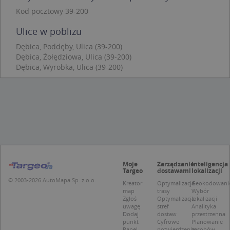
Kod pocztowy 39-200
Niezbędne pliki cookie umożliwiają korzystanie z
podstawowych funkcji strony internetowej, takich
Ulice w pobliżu
jak logowanie użytkownika i zarządzanie kontem.
Bez niezbędnych plików cookie nie można
Dębica, Poddęby, Ulica (39-200)
prawidłowo korzystać ze strony internetowej.
Dębica, Żołędziowa, Ulica (39-200)
Provider
/
Okres
Dębica, Wyrobka, Ulica (39-200)
Nazwa
Opi
Domena
przechowywania
APPSESSID
.targeo.pl
Sesja
CookieScriptConsent
1 rok 1 miesiąc
Ten
CookieScript
jes
.targeo.pl
prz
Coo
Scr
zap
pre
dot
zg
Moje
Zarządzanie
Inteligencja
uży
Targeo
dostawami
lokalizacji
pli
© 2003-2026 AutoMapa Sp. z o.o.
to 
Kreator
Optymalizacja
Geokodowani
aby
map
trasy
Wybór
coo
Zgłoś
Optymalizacja
lokalizacji
Scr
uwagę
stref
Analityka
dzi
Dodaj
dostaw
przestrzenna
pop
punkt
Cyfrowe
Planowanie
Panel
potwierdzenie
zasobów