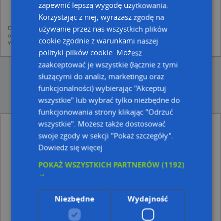
mapach (art. 6 ust. 1 lit. f RODO)
zapewnić lepszą wygodę użytkowania.
udostępniania danych o firmach partnerom biznesowym operatora (art.
6 ust. 1 lit. f RODO)
Korzystając z niej, wyrażasz zgodę na
używanie przez nas wszystkich plików
Dane pochodzą z publicznych baz CEIDG, GUS, REGON, z firmowych stron www
oraz od podmiotów zewnętrznych.
cookie zgodnie z warunkami naszej
Więcej informacji dot. RODO:
http://regulamin.automapa.pl/odo_przetwarzanie/
polityki plików cookie. Możesz
zaakceptować je wszystkie (łącznie z tymi
służącymi do analiz, marketingu oraz
funkcjonalności) wybierając "Akceptuj
wszystkie" lub wybrać tylko niezbędne do
funkcjonowania strony klikając "Odrzuć
wszystkie". Możesz także dostosować
Kormedic - inne Przemysł, Firmy w pobliżu
swoje zgody w sekcji "Pokaż szczegóły".
Komornik Sądowy przy Sądzie Rejonowym w Gliwicach
Dowiedz się więcej
Michał Turczyk, ul. Wielopolska 23, 39-200 Dębica
Firma Handlowo Usługowa, Pana Tadeusza 8, 39-200
POKAŻ WSZYSTKICH PARTNERÓW
(1192)
Dębica
→
Tomasz Grupa Przedsiębiorstwo Handlowo -
Usługowe, Robotnicza 1b, 39-200 Dębica
Niezbędne
Wydajność
Adresy w pobliżu