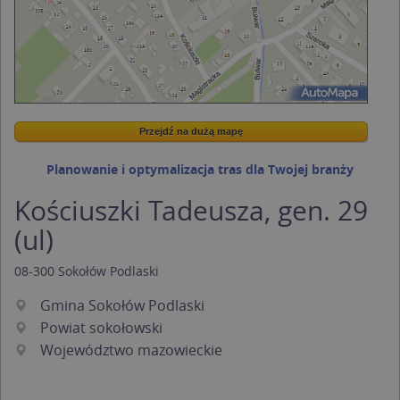
Przejdź na dużą mapę
Wstaw tę mapkę na swoją stronę
Przejdź na dużą mapę
Kreatorze map Targeo
Planowanie i optymalizacja tras dla Twojej branży
Kościuszki Tadeusza, gen. 29
(ul)
08-300
Sokołów Podlaski
Gmina Sokołów Podlaski
Powiat sokołowski
Województwo mazowieckie