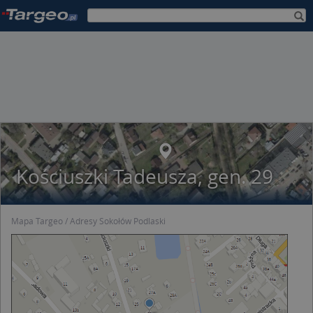
Kościuszki Tadeusza, gen. 29
Mapa Targeo
Adresy Sokołów Podlaski