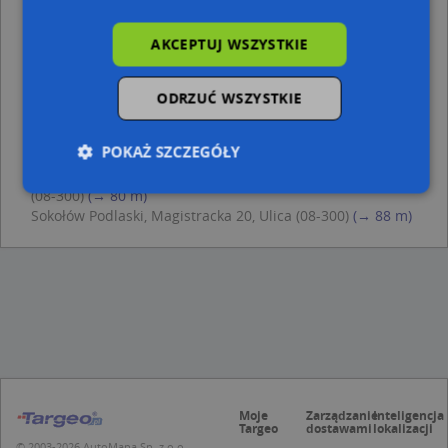
Sokołów Podlaski, Kościuszki Tadeusza, gen. 14A, Ulica
(08-300)
(→ 48 m)
AKCEPTUJ WSZYSTKIE
Sokołów Podlaski, Kościuszki Tadeusza, gen. 29A, Ulica
(08-300)
(→ 50 m)
Sokołów Podlaski, Kościuszki Tadeusza, gen. 14, Ulica (08-
ODRZUĆ WSZYSTKIE
300)
(→ 50 m)
Sokołów Podlaski, Kościuszki Tadeusza, gen. 18, Ulica (08-
POKAŻ SZCZEGÓŁY
300)
(→ 51 m)
Sokołów Podlaski, Kościuszki Tadeusza, gen. 17A, Ulica
(08-300)
(→ 80 m)
Sokołów Podlaski, Magistracka 20, Ulica (08-300)
(→ 88 m)
Niezbędne
Wydajność
Targetowanie
Funkcjonalność
Niesklasyfikowane
Niezbędne pliki cookie umożliwiają korzystanie z
podstawowych funkcji strony internetowej, takich
jak logowanie użytkownika i zarządzanie kontem.
Bez niezbędnych plików cookie nie można
prawidłowo korzystać ze strony internetowej.
Provider
/
Okres
Nazwa
Opi
Domena
przechowywania
Moje
Zarządzanie
Inteligencja
Targeo
dostawami
lokalizacji
APPSESSID
.targeo.pl
Sesja
© 2003-2026 AutoMapa Sp. z o.o.