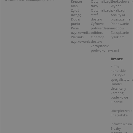
Kreator
Optymalizacja
Geokodowani
CookieScriptConsent
1 rok 1 miesiąc
Ten
map
trasy
Wybór
CookieScript
jes
.targeo.pl
Zgłoś
Optymalizacja
lokalizacji
prz
uwagę
stref
Analityka
Coo
Dodaj
dostaw
przestrzenna
Scr
punkt
Cyfrowe
Planowanie
zap
Panel
potwierdzenie
zasobów
pre
użytkownika
odbioru
Zarządzanie
dot
Warunki
Operacje
ryzykiem
zg
użytkowania
dostaw
uży
Zarządzanie
pli
podwykonawcami
to 
aby
Branże
coo
Scr
Firmy
dzi
kurierskie
pop
Logistyka
specjalistyczn
U
.targeo.pl
1 rok
Handel
detaliczny
kloc
.www.targeo.pl
1 rok
Cateringi
pudełkowe
Finanse
i
ubezpieczenia
Energetyka
Nazwa
Provider
/
Domena
i
infrastruktura
Provider
/
Okres
Służby
Nazwa
Opis
CrossDomainCookieScriptConsent_35
.crossdomain.cookie-
Domena
przechowywania
ratunkowe