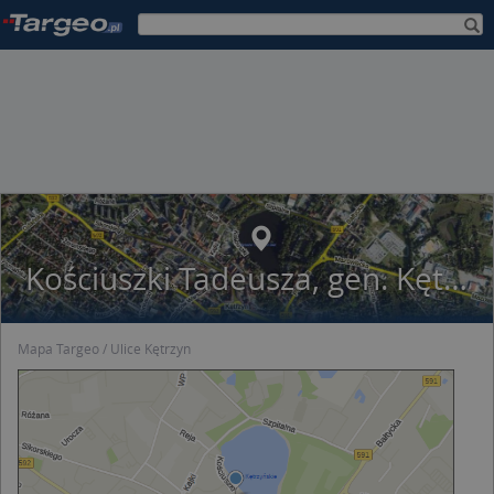
Kościuszki Tadeusza, gen. Kętrzyn
Mapa Targeo
Ulice Kętrzyn