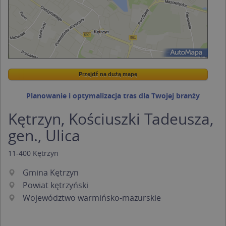
Przejdź na dużą mapę
Wstaw tę mapkę na swoją stronę
Przejdź na dużą mapę
Kreatorze map Targeo
Planowanie i optymalizacja tras dla Twojej branży
Kętrzyn, Kościuszki Tadeusza,
gen., Ulica
11-400
Kętrzyn
Gmina Kętrzyn
Powiat kętrzyński
Województwo warmińsko-mazurskie