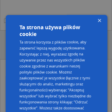
×
Ta strona używa plików
cookie
Ta strona korzysta z plików cookie, aby
zapewnić lepszą wygodę użytkowania.
Korzystając z niej, wyrażasz zgodę na
używanie przez nas wszystkich plików
cookie zgodnie z warunkami naszej
Punkty w pobliżu
polityki plików cookie. Możesz
Indywidualna Praktyka Pielęgniarska Na Wezwanie,
zaakceptować je wszystkie (łącznie z tymi
Rybna 1, 11-400 Kętrzyn
służącymi do analiz, marketingu oraz
AE, ul. gen. Władysława Sikorskiego 9, 11-400 Kętrzyn
Zgromadzenie Sióstr Misjonarek, Zamkowa 4, 11-400
funkcjonalności) wybierając "Akceptuj
Kętrzyn
wszystkie" lub wybrać tylko niezbędne do
funkcjonowania strony klikając "Odrzuć
Adresy w pobliżu
wszystkie". Możesz także dostosować
Kętrzyn, Kościuszki Tadeusza, gen. 3, Ulica (11-400)
(→ 30