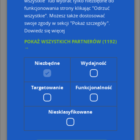
wszystkie" lub wybrać tylko niezbędne do
Kod pocztowy 35-213
funkcjonowania strony klikając "Odrzuć
Kod pocztowy 35-119
wszystkie". Możesz także dostosować
swoje zgody w sekcji "Pokaż szczegóły".
Punkty w pobliżu
Dowiedz się więcej
Lizard Luiza Wereszczak, ul. Karola Lewakowskiego
5A/D, 35-119 Rzeszów
POKAŻ WSZYSTKICH PARTNERÓW
(1192)
Pracownia Projektowa Jamuła Sławomir, ul. Karola
→
Lewakowskiego 13, 35-118 Rzeszów
Lodowisko Rzeszów, Broniewskiego Władysława 5a, 35-
Niezbędne
Wydajność
222 Rzeszów
Wiktor Przedsiębiorstwo Handlowo Usługowo
Produkcyjne Wiktor Ada, Broniewskiego Władysława 24,
35-207 Rzeszów
Targetowanie
Funkcjonalność
Adresy w pobliżu
Rzeszów, Krakowska 18d, Ulica (35-111)
(→ 54 m)
Rzeszów, Krakowska 18f, Ulica (35-111)
(→ 69 m)
Niesklasyfikowane
Rzeszów, Sucharskiego Henryka, mjr. 4c, Ulica (35-225)
(→
74 m)
Rzeszów, Krakowska 18, Ulica (35-111)
(→ 105 m)
Rzeszów, Krakowska 18g, Ulica (35-111)
(→ 110 m)