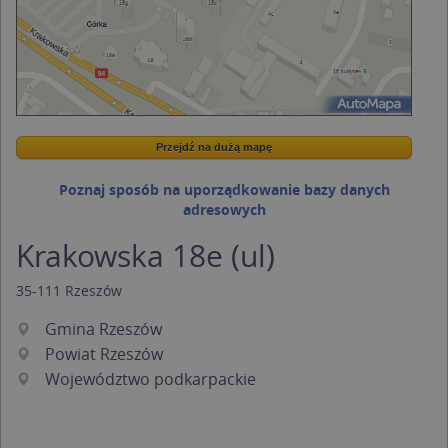
Przejdź na dużą mapę
Wstaw tę mapkę na swoją stronę
Przejdź na dużą mapę
Kreatorze map Targeo
Poznaj sposób na uporządkowanie bazy danych
adresowych
Krakowska 18e (ul)
35-111
Rzeszów
Gmina Rzeszów
Powiat Rzeszów
Województwo podkarpackie